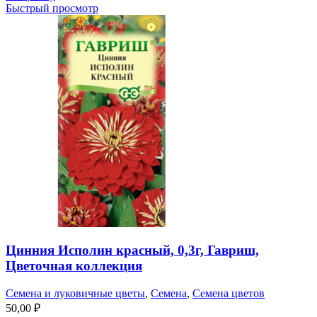
Быстрый просмотр
Цинния Исполин красный, 0,3г, Гавриш,
Цветочная коллекция
Семена и луковичные цветы
,
Семена
,
Семена цветов
50,00
₽