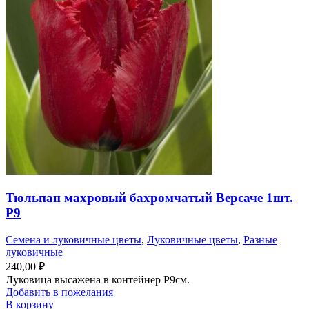
Тюльпан махровый бахромчатый Версаче 1шт.
Р9
Семена и луковичные цветы
,
Луковичные цветы
,
Разные
луковичные
240,00
₽
Луковица высажена в контейнер Р9см.
Добавить в пожелания
В корзину