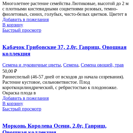
Многолетнее растение семейства Лютиковые, высотой до 2 м
с плотными кистевидными соцветиями розовых, темно-
фиолетовых, синих, голубых, чисто-белых цветков. Цветет в
Добавить в пожелания
В корзину
Быстрый просмотр
Кабачок Грибовские 37, 2,0г, Гавриш, Овощная
коллекция
Семена и луковичные цветы
,
Семена
,
Семена овощей, трав
50,00
₽
Раннеспелый (46-57 дней от всходов до начала созревания).
Растение кустовое, сильноветвистое. Плод
короткоцилиндрический, с ребристостью к плодоножке.
Окраска плода в
Добавить в пожелания
В корзину
Быстрый просмотр
Морковь Королева Осени, 2,0г, Гавриш,
Овощная коллекция