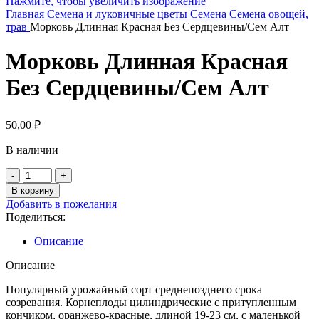
Нажмите, чтобы увеличить изображение
Главная
Семена и луковичные цветы
Семена
Семена овощей,
трав
Морковь Длинная Красная Без Сердцевины/Сем Алт
Морковь Длинная Красная
Без Сердцевины/Сем Алт
50,00
₽
В наличии
Количество
товара
В корзину
Морковь
Добавить в пожелания
Длинная
Поделиться:
Красная
Без
Описание
Сердцевины/
Сем
Описание
Алт
Популярный урожайный сорт среднепозднего срока
созревания. Корнеплоды цилиндрические с притупленным
кончиком, оранжево-красные, длиной 19-23 см, с маленькой