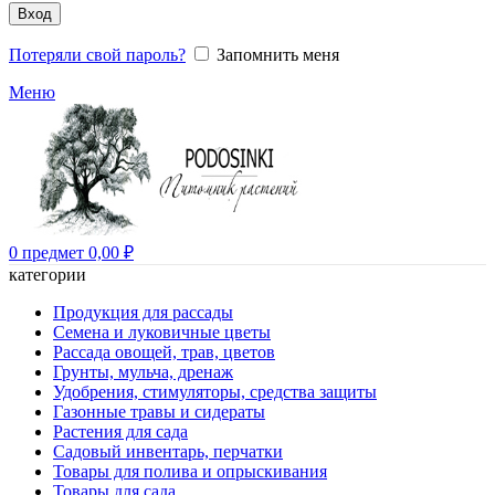
Вход
Потеряли свой пароль?
Запомнить меня
Меню
0
предмет
0,00
₽
категории
Продукция для рассады
Семена и луковичные цветы
Рассада овощей, трав, цветов
Грунты, мульча, дренаж
Удобрения, стимуляторы, средства защиты
Газонные травы и сидераты
Растения для сада
Садовый инвентарь, перчатки
Товары для полива и опрыскивания
Товары для сада