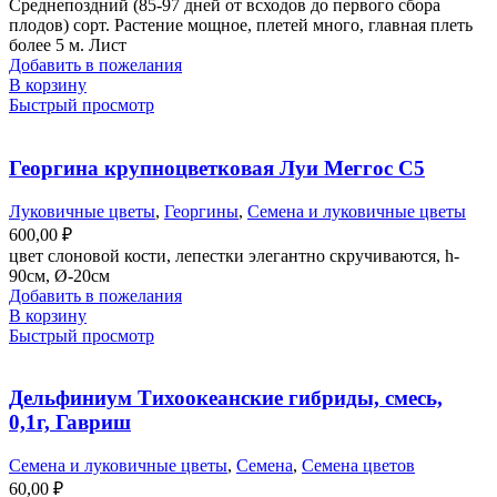
Среднепоздний (85-97 дней от всходов до первого сбора
плодов) сорт. Растение мощное, плетей много, главная плеть
более 5 м. Лист
Добавить в пожелания
В корзину
Быстрый просмотр
Георгина крупноцветковая Луи Меггос С5
Луковичные цветы
,
Георгины
,
Семена и луковичные цветы
600,00
₽
цвет слоновой кости, лепестки элегантно скручиваются, h-
90см, Ø-20см
Добавить в пожелания
В корзину
Быстрый просмотр
Дельфиниум Тихоокеанские гибриды, смесь,
0,1г, Гавриш
Семена и луковичные цветы
,
Семена
,
Семена цветов
60,00
₽