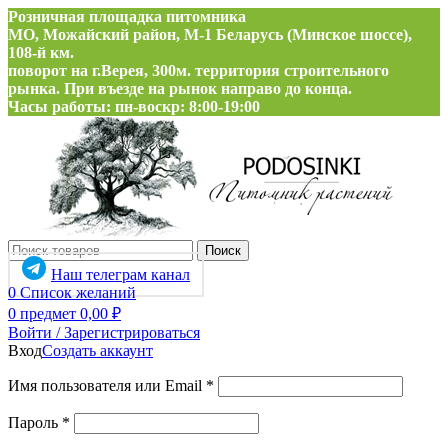
Розничная площадка питомника
МО, Можайский район, М-1 Беларусь (Минское шоссе),
108-й км.
поворот на г.Верея, 300м. территория строительного
рынка. При въезде на рынок направо до конца.
Часы работы: пн-воскр: 8:00-19:00
Поиск
Наш телеграм канал
0
Список желаний
0
предмет
0,00
₽
Войти / Зарегистрироваться
Вход
Создать аккаунт
Обязательно
Имя пользователя или Email
*
Обязательно
Пароль
*