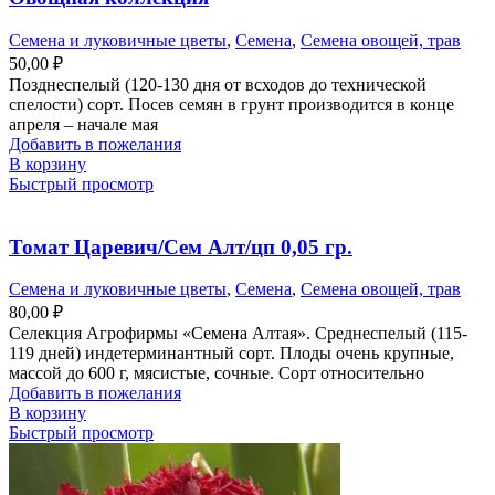
Семена и луковичные цветы
,
Семена
,
Семена овощей, трав
50,00
₽
Позднеспелый (120-130 дня от всходов до технической
спелости) сорт. Посев семян в грунт производится в конце
апреля – начале мая
Добавить в пожелания
В корзину
Быстрый просмотр
Томат Царевич/Сем Алт/цп 0,05 гр.
Семена и луковичные цветы
,
Семена
,
Семена овощей, трав
80,00
₽
Селекция Агрофирмы «Семена Алтая». Среднеспелый (115-
119 дней) индетерминантный сорт. Плоды очень крупные,
массой до 600 г, мясистые, сочные. Сорт относительно
Добавить в пожелания
В корзину
Быстрый просмотр