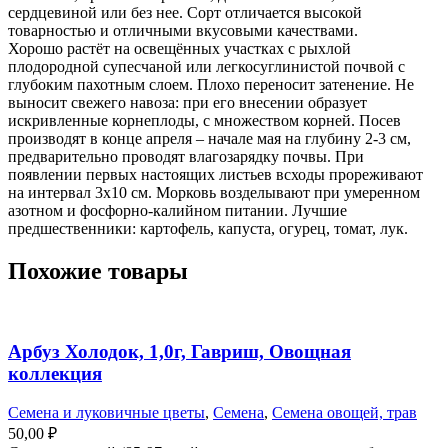
сердцевиной или без нее. Сорт отличается высокой
товарностью и отличными вкусовыми качествами.
Хорошо растёт на освещённых участках с рыхлой
плодородной супесчаной или легкосуглинистой почвой с
глубоким пахотным слоем. Плохо переносит затенение. Не
выносит свежего навоза: при его внесении образует
искривленные корнеплоды, с множеством корней. Посев
производят в конце апреля – начале мая на глубину 2-3 см,
предварительно проводят влагозарядку почвы. При
появлении первых настоящих листьев всходы прореживают
на интервал 3х10 см. Морковь возделывают при умеренном
азотном и фосфорно-калийном питании. Лучшие
предшественники: картофель, капуста, огурец, томат, лук.
Похожие товары
Арбуз Холодок, 1,0г, Гавриш, Овощная
коллекция
Семена и луковичные цветы
,
Семена
,
Семена овощей, трав
50,00
₽