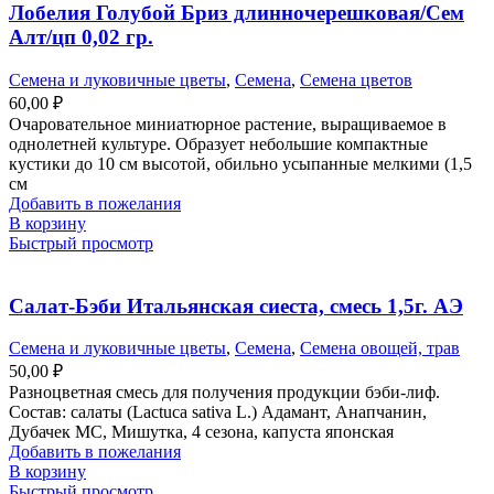
Лобелия Голубой Бриз длинночерешковая/Сем
Алт/цп 0,02 гр.
Семена и луковичные цветы
,
Семена
,
Семена цветов
60,00
₽
Очаровательное миниатюрное растение, выращиваемое в
однолетней культуре. Образует небольшие компактные
кустики до 10 см высотой, обильно усыпанные мелкими (1,5
см
Добавить в пожелания
В корзину
Быстрый просмотр
Салат-Бэби Итальянская сиеста, смесь 1,5г. АЭ
Семена и луковичные цветы
,
Семена
,
Семена овощей, трав
50,00
₽
Разноцветная смесь для получения продукции бэби-лиф.
Состав: салаты (Lactuca sativa L.) Адамант, Анапчанин,
Дубачек МС, Мишутка, 4 сезона, капуста японская
Добавить в пожелания
В корзину
Быстрый просмотр