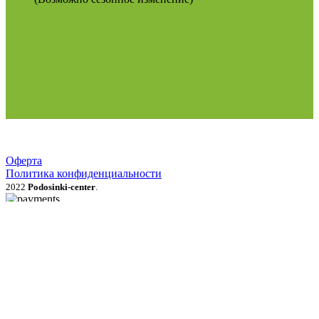
Оферта
Политика конфиденциальности
2022
Podosinki-center
.
Поиск
МЕНЮ
Категории
Продукция для рассады
Семена и луковичные цветы
Рассада овощей, трав, цветов
Грунты, мульча, дренаж