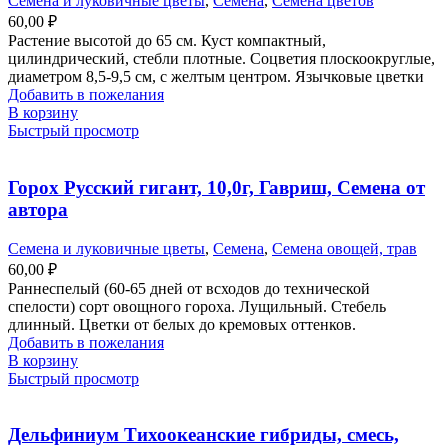
Семена и луковичные цветы
,
Семена
,
Семена цветов
60,00
₽
Растение высотой до 65 см. Куст компактный,
цилиндрический, стебли плотные. Соцветия плоскоокруглые,
диаметром 8,5-9,5 см, с желтым центром. Язычковые цветки
Добавить в пожелания
В корзину
Быстрый просмотр
Горох Русский гигант, 10,0г, Гавриш, Семена от
автора
Семена и луковичные цветы
,
Семена
,
Семена овощей, трав
60,00
₽
Раннеспелый (60-65 дней от всходов до технической
спелости) сорт овощного гороха. Лущильный. Стебель
длинный. Цветки от белых до кремовых оттенков.
Добавить в пожелания
В корзину
Быстрый просмотр
Дельфиниум Тихоокеанские гибриды, смесь,