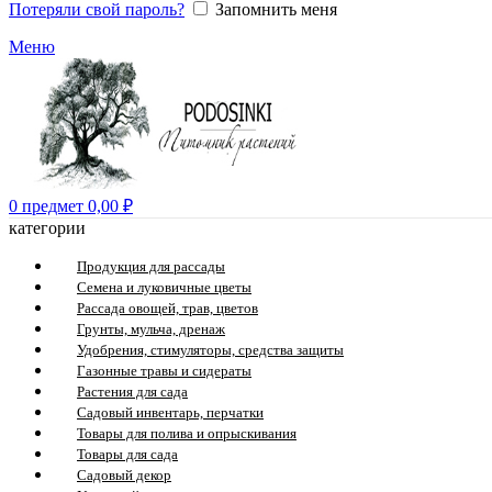
Потеряли свой пароль?
Запомнить меня
Меню
0
предмет
0,00
₽
категории
Продукция для рассады
Семена и луковичные цветы
Рассада овощей, трав, цветов
Грунты, мульча, дренаж
Удобрения, стимуляторы, средства защиты
Газонные травы и сидераты
Растения для сада
Садовый инвентарь, перчатки
Товары для полива и опрыскивания
Товары для сада
Садовый декор