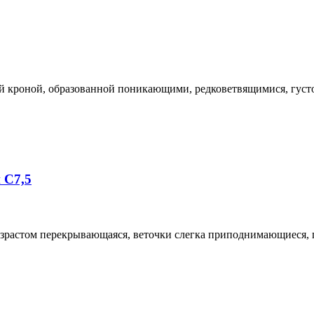
ной кроной, образованной поникающими, редковетвящимися, гус
 С7,5
возрастом перекрывающаяся, веточки слегка приподнимающиеся, 