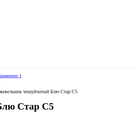
евельник чешуйчатый Блю Стар С5
Блю Стар С5