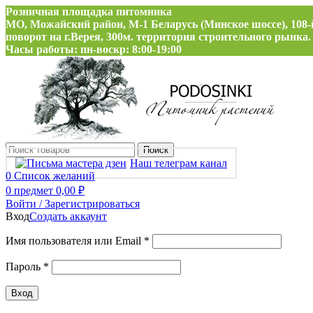
Розничная площадка питомника
МО, Можайский район, М-1 Беларусь (Минское шоссе), 108-
поворот на г.Верея, 300м. территория строительного рынка.
Часы работы: пн-воскр: 8:00-19:00
Поиск
Наш телеграм канал
0
Список желаний
0
предмет
0,00
₽
Войти / Зарегистрироваться
Вход
Создать аккаунт
Обязательно
Имя пользователя или Email
*
Обязательно
Пароль
*
Вход