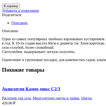
Количество
В корзину
товара
Добавить в пожелания
Можжевельник
Поделиться:
чешуйчатый
Блю
Описание
Стар
С5
Описание
Один из самых популярных хвойных карликовых кустарников. Кр
в год. К 10-ти годам высота 60см и диаметр 1м. Хвоя короткая
сизо-голубой, более спокойный.
Светолюбив. выдерживает легкую полутень.
Одиночные и групповые посадки, для каменистых садов, альпий
Похожие товары
Аквилегия Камео микс С2/3
Растения для сада
,
Многолетние цветы и травы
,
Цветы
420,00
₽