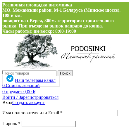
Розничная площадка питомника
МО, Можайский район, М-1 Беларусь (Минское шоссе),
108-й км.
поворот на г.Верея, 300м. территория строительного
рынка. При въезде на рынок направо до конца.
Часы работы: пн-воскр: 8:00-19:00
Поиск
Наш телеграм канал
0
Список желаний
0
предмет
0,00
₽
Войти / Зарегистрироваться
Вход
Создать аккаунт
Обязательно
Имя пользователя или Email
*
Обязательно
Пароль
*