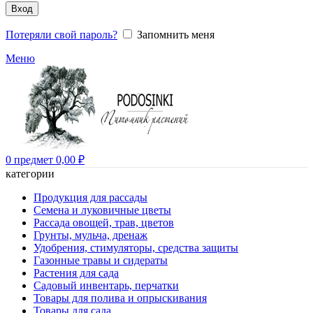
Вход
Потеряли свой пароль?
Запомнить меня
Меню
0
предмет
0,00
₽
категории
Продукция для рассады
Семена и луковичные цветы
Рассада овощей, трав, цветов
Грунты, мульча, дренаж
Удобрения, стимуляторы, средства защиты
Газонные травы и сидераты
Растения для сада
Садовый инвентарь, перчатки
Товары для полива и опрыскивания
Товары для сада