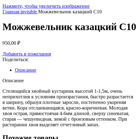
Нажмите, чтобы увеличить изображение
Главная
invisible
Можжевельник казацкий С10
Можжевельник казацкий С10
950,00
₽
Добавить в пожелания
Поделиться:
Описание
Описание
Стелющийся хвойный кустарник высотой 1-1,5м, очень
неприхотлив к условиям произрастания, быстро разрастается
в ширину, образуя плотные заросли, постепенно укореняя
ветви. Кора отслаивающаяся, красно-коричневая. Молодая
хвоя острая, прямостоячая 4-6мм длиной, сверху синеватая,
старая — чешуевидная, зимой с бронзовым оттенком. При
растирании хвоя выделяет отчетливый запах.
Похожие товары