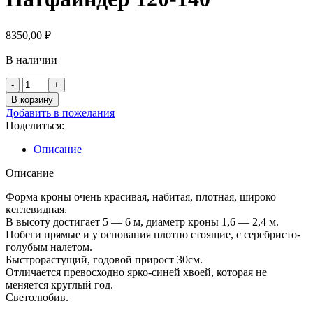
8350,00
₽
В наличии
Количество
товара
В корзину
Можжевельник
Добавить в пожелания
скальный
Поделиться:
Патфаиндер
120-
Описание
140
Описание
Форма кроны очень красивая, набитая, плотная, широко
кеглевидная.
В высоту достигает 5 — 6 м, диаметр кроны 1,6 — 2,4 м.
Побеги прямые и у основания плотно стоящие, с серебристо-
голубым налетом.
Быстрорастущий, годовой прирост 30см.
Отличается превосходно ярко-синей хвоей, которая не
меняется круглый год.
Светолюбив.