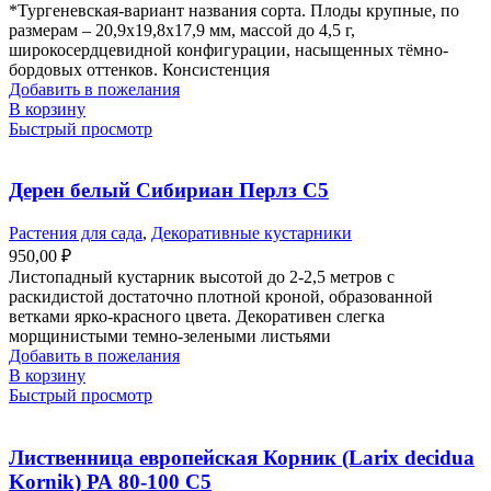
*Тургеневская-вариант названия сорта. Плоды крупные, по
размерам – 20,9х19,8х17,9 мм, массой до 4,5 г,
широкосердцевидной конфигурации, насыщенных тёмно-
бордовых оттенков. Консистенция
Добавить в пожелания
В корзину
Быстрый просмотр
Дерен белый Сибириан Перлз С5
Растения для сада
,
Декоративные кустарники
950,00
₽
Листопадный кустарник высотой до 2-2,5 метров с
раскидистой достаточно плотной кроной, образованной
ветками ярко-красного цвета. Декоративен слегка
морщинистыми темно-зелеными листьями
Добавить в пожелания
В корзину
Быстрый просмотр
Лиственница европейская Корник (Larix decidua
Kornik) РА 80-100 С5