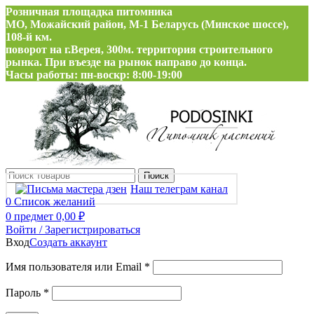
Розничная площадка питомника
МО, Можайский район, М-1 Беларусь (Минское шоссе),
108-й км.
поворот на г.Верея, 300м. территория строительного
рынка. При въезде на рынок направо до конца.
Часы работы: пн-воскр: 8:00-19:00
Поиск
Наш телеграм канал
0
Список желаний
0
предмет
0,00
₽
Войти / Зарегистрироваться
Вход
Создать аккаунт
Обязательно
Имя пользователя или Email
*
Обязательно
Пароль
*