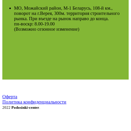
МО, Можайский район, М-1 Беларусь, 108-й км.,
поворот на г.Верея, 300м. территория строительного
рынка. При въезде на рынок направо до конца.
пн-воскр: 8.00-19.00
(Возможно сезонное изменение)
Оферта
Политика конфиденциальности
2022
Podosinki-center
.
Поиск
МЕНЮ