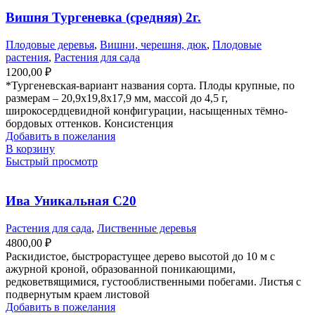
Вишня Тургеневка (средняя) 2г.
Плодовые деревья
,
Вишни, черешня, дюк
,
Плодовые
растения
,
Растения для сада
1200,00
₽
*Тургеневская-вариант названия сорта. Плоды крупные, по
размерам – 20,9х19,8х17,9 мм, массой до 4,5 г,
широкосердцевидной конфигурации, насыщенных тёмно-
бордовых оттенков. Консистенция
Добавить в пожелания
В корзину
Быстрый просмотр
Ива Уникальная С20
Растения для сада
,
Лиственные деревья
4800,00
₽
Раскидистое, быстрорастущее дерево высотой до 10 м с
ажурной кроной, образованной поникающими,
редковетвящимися, густооблиственными побегами. Листья с
подвернутым краем листовой
Добавить в пожелания