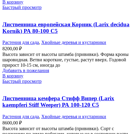
В корзину
Быстрый просмотр
Лиственница европейская Корник (Larix decidua
Kornik) РА 80-100 С5
Растения для сада
,
Хвойные деревья и кустарники
8200,00
₽
Высота зависит от высоты штамба (прививки). Форма кроны
шаровидная. Ветви короткие, густые, растут вверх. Годовой
прирост 10-15 см, иногда до
Добавить в пожелания
В корзину
Быстрый просмотр
Лиственница кемфера Стифф Випер (Larix
kaempferi Stiff Weeper) РА 100-120 С5
Растения для сада
,
Хвойные деревья и кустарники
8600,00
₽
Высота зависит от высоты штамба (прививки). Сорт с
ползучими по земле побегами, которые не в состоянии расти