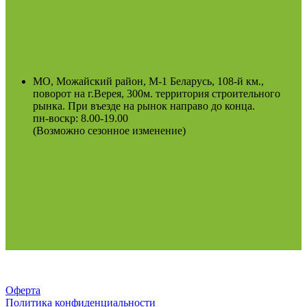
МО, Можайский район, М-1 Беларусь, 108-й км.,
поворот на г.Верея, 300м. территория строительного
рынка. При въезде на рынок направо до конца.
пн-воскр: 8.00-19.00
(Возможно сезонное изменение)
Оферта
Политика конфиденциальности