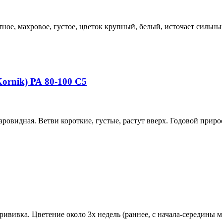
ное, махровое, густое, цветок крупный, белый, источает сильны
ornik) РА 80-100 С5
овидная. Ветви короткие, густые, растут вверх. Годовой прирос
рививка. Цветение около 3х недель (раннее, с начала-середины 