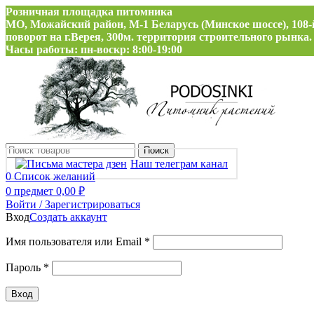
Розничная площадка питомника
МО, Можайский район, М-1 Беларусь (Минское шоссе), 108-
поворот на г.Верея, 300м. территория строительного рынка.
Часы работы: пн-воскр: 8:00-19:00
Поиск
Наш телеграм канал
0
Список желаний
0
предмет
0,00
₽
Войти / Зарегистрироваться
Вход
Создать аккаунт
Обязательно
Имя пользователя или Email
*
Обязательно
Пароль
*
Вход