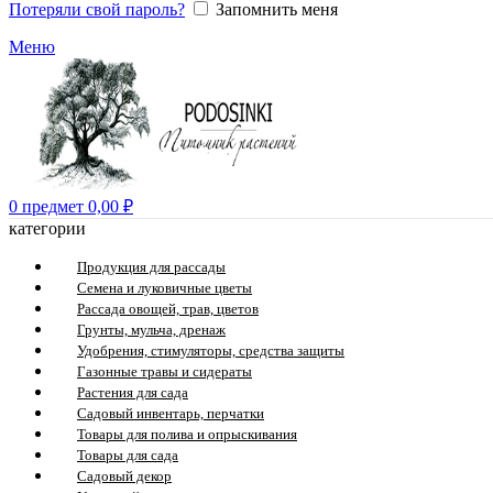
Потеряли свой пароль?
Запомнить меня
Меню
0
предмет
0,00
₽
категории
Продукция для рассады
Семена и луковичные цветы
Рассада овощей, трав, цветов
Грунты, мульча, дренаж
Удобрения, стимуляторы, средства защиты
Газонные травы и сидераты
Растения для сада
Садовый инвентарь, перчатки
Товары для полива и опрыскивания
Товары для сада
Садовый декор