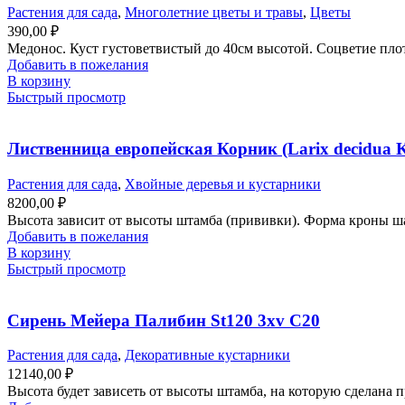
Растения для сада
,
Многолетние цветы и травы
,
Цветы
390,00
₽
Медонос. Куст густоветвистый до 40см высотой. Соцветие плот
Добавить в пожелания
В корзину
Быстрый просмотр
Лиственница европейская Корник (Larix decidua K
Растения для сада
,
Хвойные деревья и кустарники
8200,00
₽
Высота зависит от высоты штамба (прививки). Форма кроны шар
Добавить в пожелания
В корзину
Быстрый просмотр
Сирень Мейера Палибин St120 3xv С20
Растения для сада
,
Декоративные кустарники
12140,00
₽
Высота будет зависеть от высоты штамба, на которую сделана п