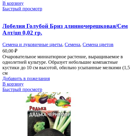
В корзину
Быстрый просмотр
Лобелия Голубой Бриз длинночерешковая/Сем
Алт/цп 0,02 гр.
Семена и луковичные цветы
,
Семена
,
Семена цветов
60,00
₽
Очаровательное миниатюрное растение, выращиваемое в
однолетней культуре. Образует небольшие компактные
кустики до 10 см высотой, обильно усыпанные мелкими (1,5
см
Добавить в пожелания
В корзину
Быстрый просмотр