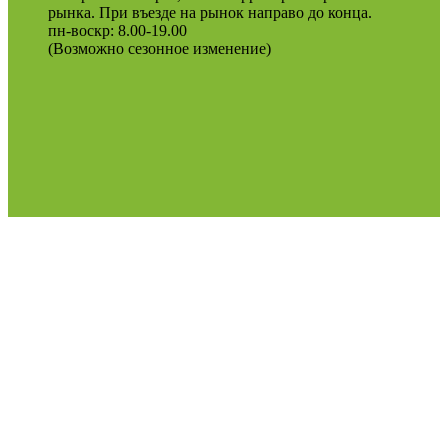
рынка. При въезде на рынок направо до конца.
пн-воскр: 8.00-19.00
(Возможно сезонное изменение)
Оферта
Политика конфиденциальности
2022
Podosinki-center
.
Поиск
МЕНЮ
Категории