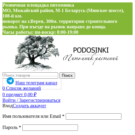
Розничная площадка питомника
МО, Можайский район, М-1 Беларусь (Минское шоссе),
108-й км.
поворот на г.Верея, 300м. территория строительного
рынка. При въезде на рынок направо до конца.
Часы работы: пн-воскр: 8:00-19:00
Поиск
Наш телеграм канал
0
Список желаний
0
предмет
0,00
₽
Войти / Зарегистрироваться
Вход
Создать аккаунт
Обязательно
Имя пользователя или Email
*
Обязательно
Пароль
*