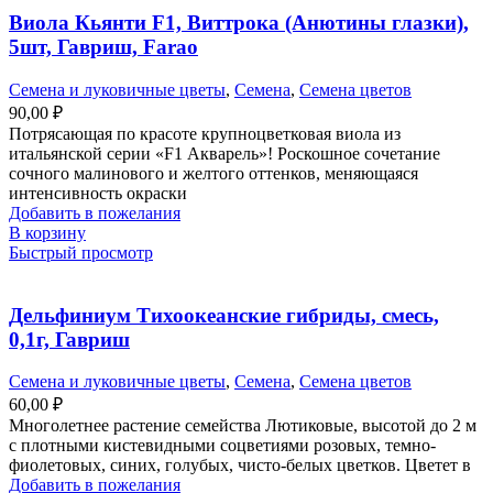
Виола Кьянти F1, Виттрока (Анютины глазки),
5шт, Гавриш, Farao
Семена и луковичные цветы
,
Семена
,
Семена цветов
90,00
₽
Потрясающая по красоте крупноцветковая виола из
итальянской серии «F1 Акварель»! Роскошное сочетание
сочного малинового и желтого оттенков, меняющаяся
интенсивность окраски
Добавить в пожелания
В корзину
Быстрый просмотр
Дельфиниум Тихоокеанские гибриды, смесь,
0,1г, Гавриш
Семена и луковичные цветы
,
Семена
,
Семена цветов
60,00
₽
Многолетнее растение семейства Лютиковые, высотой до 2 м
с плотными кистевидными соцветиями розовых, темно-
фиолетовых, синих, голубых, чисто-белых цветков. Цветет в
Добавить в пожелания