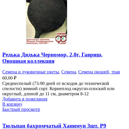
Редька Дядька Черномор, 2,0г, Гавриш,
Овощная коллекция
Семена и луковичные цветы
,
Семена
,
Семена овощей, трав
60,00
₽
Среднеспелый (73-90 дней от всходов до технической
спелости) зимний сорт. Корнеплод округло-плоский или
округлый, длиной до 11 см, диаметром 8-12
Добавить в пожелания
В корзину
Быстрый просмотр
Тюльпан бахромчатый Ханимун 3шт. Р9