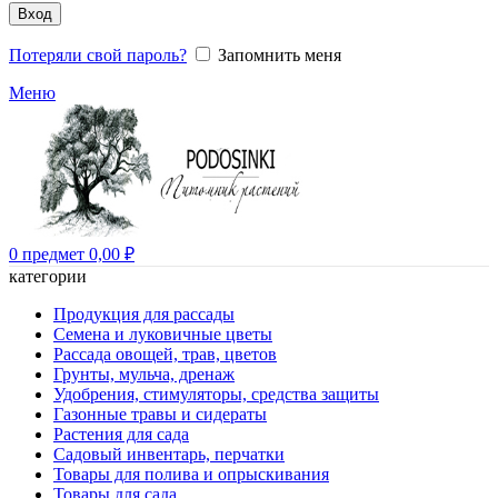
Вход
Потеряли свой пароль?
Запомнить меня
Меню
0
предмет
0,00
₽
категории
Продукция для рассады
Семена и луковичные цветы
Рассада овощей, трав, цветов
Грунты, мульча, дренаж
Удобрения, стимуляторы, средства защиты
Газонные травы и сидераты
Растения для сада
Садовый инвентарь, перчатки
Товары для полива и опрыскивания
Товары для сада