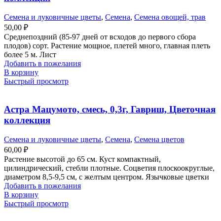
Семена и луковичные цветы
,
Семена
,
Семена овощей, трав
50,00
₽
Среднепоздний (85-97 дней от всходов до первого сбора
плодов) сорт. Растение мощное, плетей много, главная плеть
более 5 м. Лист
Добавить в пожелания
В корзину
Быстрый просмотр
Астра Мацумото, смесь, 0,3г, Гавриш, Цветочная
коллекция
Семена и луковичные цветы
,
Семена
,
Семена цветов
60,00
₽
Растение высотой до 65 см. Куст компактный,
цилиндрический, стебли плотные. Соцветия плоскоокруглые,
диаметром 8,5-9,5 см, с желтым центром. Язычковые цветки
Добавить в пожелания
В корзину
Быстрый просмотр