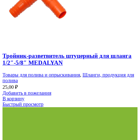
Тройник-разветвитель штуцерный для шланга
1/2″-5/8″ MEDALYAN
Товары для полива и опрыскивания
,
Шланги, продукция для
полива
25,00
₽
Добавить в пожелания
В корзину
Быстрый просмотр