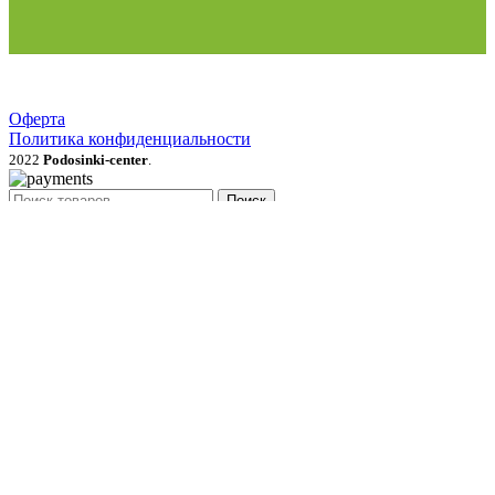
Оферта
Политика конфиденциальности
2022
Podosinki-center
.
Поиск
МЕНЮ
Категории
Продукция для рассады
Семена и луковичные цветы
Рассада овощей, трав, цветов
Грунты, мульча, дренаж
Удобрения, стимуляторы, средства защиты
Газонные травы и сидераты
Растения для сада
Садовый инвентарь, перчатки
Товары для полива и опрыскивания
Товары для сада