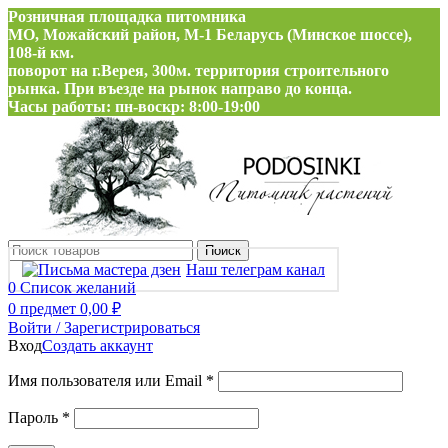
Розничная площадка питомника
МО, Можайский район, М-1 Беларусь (Минское шоссе),
108-й км.
поворот на г.Верея, 300м. территория строительного
рынка. При въезде на рынок направо до конца.
Часы работы: пн-воскр: 8:00-19:00
Поиск
Наш телеграм канал
0
Список желаний
0
предмет
0,00
₽
Войти / Зарегистрироваться
Вход
Создать аккаунт
Обязательно
Имя пользователя или Email
*
Обязательно
Пароль
*