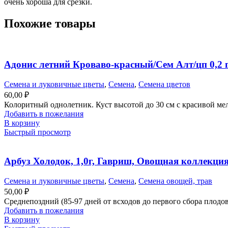
очень хороша для срезки.
Похожие товары
Адонис летний Кроваво-красный/Сем Алт/цп 0,2 
Семена и луковичные цветы
,
Семена
,
Семена цветов
60,00
₽
Колоритный однолетник. Куст высотой до 30 см с красивой мел
Добавить в пожелания
В корзину
Быстрый просмотр
Арбуз Холодок, 1,0г, Гавриш, Овощная коллекци
Семена и луковичные цветы
,
Семена
,
Семена овощей, трав
50,00
₽
Среднепоздний (85-97 дней от всходов до первого сбора плодов)
Добавить в пожелания
В корзину