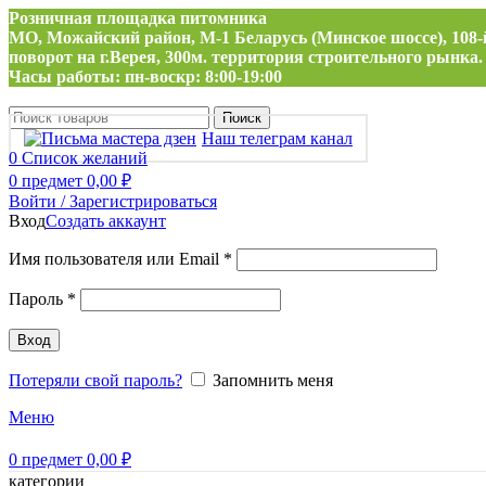
Розничная площадка питомника
МО, Можайский район, М-1 Беларусь (Минское шоссе), 108-
поворот на г.Верея, 300м. территория строительного рынка.
Часы работы: пн-воскр: 8:00-19:00
Поиск
Наш телеграм канал
0
Список желаний
0
предмет
0,00
₽
Войти / Зарегистрироваться
Вход
Создать аккаунт
Обязательно
Имя пользователя или Email
*
Обязательно
Пароль
*
Вход
Потеряли свой пароль?
Запомнить меня
Меню
0
предмет
0,00
₽
категории