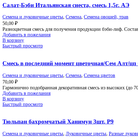
Салат-Бэби Итальянская сиеста, смесь 1,5г. АЭ
Семена и луковичные цветы
,
Семена
,
Семена овощей, трав
50,00
₽
Разноцветная смесь для получения продукции бэби-лиф. Состав:
Добавить в пожелания
В корзину
Быстрый просмотр
Смесь в последний момент цветочная/Сем Алт/цп 0
Семена и луковичные цветы
,
Семена
,
Семена цветов
70,00
₽
Гармонично подобранная декоративная смесь из высоких (до 7
Добавить в пожелания
В корзину
Быстрый просмотр
Тюльпан бахромчатый Ханимун 3шт. Р9
Семена и луковичные цветы
,
Луковичные цветы
,
Разные луко