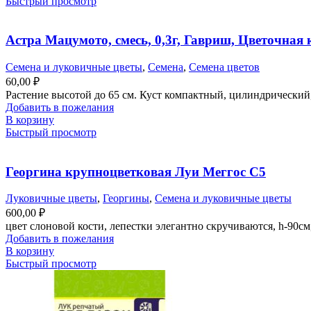
Быстрый просмотр
Астра Мацумото, смесь, 0,3г, Гавриш, Цветочная
Семена и луковичные цветы
,
Семена
,
Семена цветов
60,00
₽
Растение высотой до 65 см. Куст компактный, цилиндрический,
Добавить в пожелания
В корзину
Быстрый просмотр
Георгина крупноцветковая Луи Меггос С5
Луковичные цветы
,
Георгины
,
Семена и луковичные цветы
600,00
₽
цвет слоновой кости, лепестки элегантно скручиваются, h-90см
Добавить в пожелания
В корзину
Быстрый просмотр