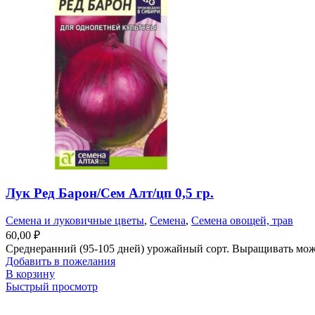
Лук Ред Барон/Сем Алт/цп 0,5 гр.
Семена и луковичные цветы
,
Семена
,
Семена овощей, трав
60,00
₽
Среднеранний (95-105 дней) урожайный сорт. Выращивать можн
Добавить в пожелания
В корзину
Быстрый просмотр