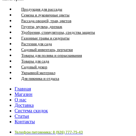
Продукция для рассады
Семена и луковичные цветы
Рассада овощей, трав, цветов
Грунты, мульча, дренаж
Удобрения, стимуляторы, средства защиты
Газонные травы и сидераты
Растения для сада
Садовый инвентарь, перчатки
Товары для полива и опрыскивания
Товары для сада
Садовый декор
Укрывной материал
Для пикника и отдыха
Главная
Магазин
О нас
Доставка
Система скидок
Статьи
Контакты
Телефон питомника: 8 (926) 777-75-43