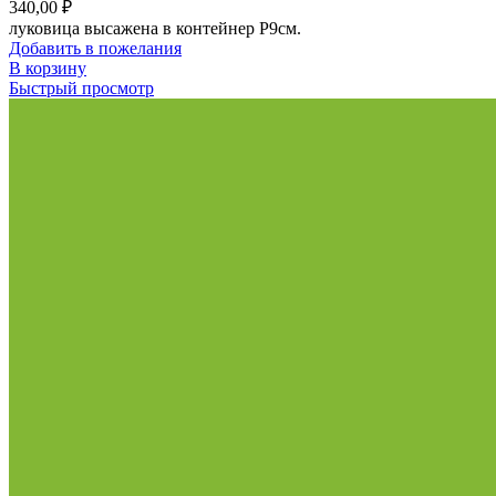
340,00
₽
луковица высажена в контейнер Р9см.
Добавить в пожелания
В корзину
Быстрый просмотр