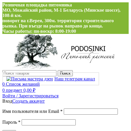
Розничная площадка питомника
МО, Можайский район, М-1 Беларусь (Минское шоссе),
108-й км.
поворот на г.Верея, 300м. территория строительного
рынка. При въезде на рынок направо до конца.
Часы работы: пн-воскр: 8:00-19:00
Поиск
Наш телеграм канал
0
Список желаний
0
предмет
0,00
₽
Войти / Зарегистрироваться
Вход
Создать аккаунт
Обязательно
Имя пользователя или Email
*
Обязательно
Пароль
*