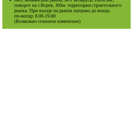
поворот на г.Верея, 300м. территория строительного
рынка. При въезде на рынок направо до конца.
пн-воскр: 8.00-19.00
(Возможно сезонное изменение)
Оферта
Политика конфиденциальности
2022
Podosinki-center
.
Поиск
МЕНЮ
Категории