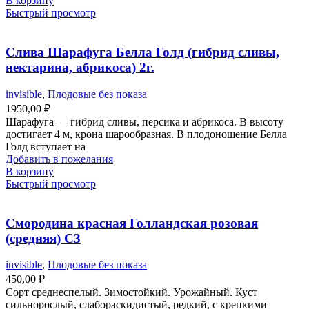
В корзину
Быстрый просмотр
Слива Шарафуга Белла Голд (гибрид сливы,
нектарина, абрикоса) 2г.
invisible
,
Плодовые без показа
1950,00
₽
Шарафуга — гибрид сливы, персика и абрикоса. В высоту
достигает 4 м, крона шарообразная. В плодоношение Белла
Голд вступает на
Добавить в пожелания
В корзину
Быстрый просмотр
Смородина красная Голландская розовая
(средняя) С3
invisible
,
Плодовые без показа
450,00
₽
Сорт среднеспелый. Зимостойкий. Урожайный. Куст
сильнорослый, слабораскидистый, редкий, с крепкими