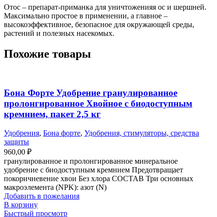
Отос – препарат-приманка для уничтоженияя ос и шершней.
Максимально простое в применении, а главное –
высокоэффективное, безопасное для окружающей среды,
растений и полезных насекомых.
Похожие товары
Бона Форте Удобрение гранулированное
пролонгированное Хвойное с биодоступным
кремнием, пакет 2,5 кг
Удобрения
,
Бона форте
,
Удобрения, стимуляторы, средства
защиты
960,00
₽
гранулированное и пролонгированное минеральное
удобрение с биодоступным кремнием Предотвращает
покоричневение хвои Без хлора СОСТАВ Три основных
макроэлемента (NPK): азот (N)
Добавить в пожелания
В корзину
Быстрый просмотр