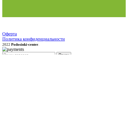
Оферта
Политика конфиденциальности
2022
Podosinki-center
.
Поиск
МЕНЮ
Категории
Продукция для рассады
Семена и луковичные цветы
Рассада овощей, трав, цветов
Грунты, мульча, дренаж
Удобрения, стимуляторы, средства защиты
Газонные травы и сидераты
Растения для сада
Садовый инвентарь, перчатки
Товары для полива и опрыскивания
Товары для сада