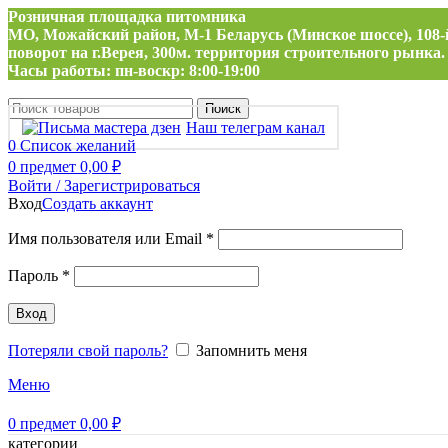
Розничная площадка питомника
МО, Можайский район, М-1 Беларусь (Минское шоссе), 108-
поворот на г.Верея, 300м. территория строительного рынка.
Часы работы: пн-воскр: 8:00-19:00
Поиск
Наш телеграм канал
0
Список желаний
0
предмет
0,00
₽
Войти / Зарегистрироваться
Вход
Создать аккаунт
Обязательно
Имя пользователя или Email
*
Обязательно
Пароль
*
Вход
Потеряли свой пароль?
Запомнить меня
Меню
0
предмет
0,00
₽
категории