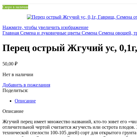
Скоро в наличии
Нажмите, чтобы увеличить изображение
Главная
Семена и луковичные цветы
Семена
Семена овощей, т
Перец острый Жгучий ус, 0,1г
50,00
₽
Нет в наличии
Добавить в пожелания
Поделиться:
Описание
Описание
Жгучий перец имеет множество названий, кто-то зовет его «чи
отличительной чертой считается жгучесть или острота плодов.
технической спелости 100-105 дней) сорт для открытого грунт