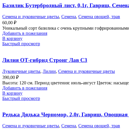
Базилик Бутербродный лист, 0,1г, Гавриш, Семен
Семена и луковичные цветы
,
Семена
,
Семена овощей, трав
60,00
₽
Уникальный сорт базилика с очень крупными гофрированными ли
Добавить в пожелания
В корзину
Быстрый просмотр
Лилия ОТ-гибрид Стронг Лав С3
Луковичные цветы
,
Лилии
,
Семена и луковичные цветы
390,00
₽
Высота: 120 см. Период цветения: июль-август Цветок: насыщ
Добавить в пожелания
В корзину
Быстрый просмотр
Редька Дядька Черномор, 2,0г, Гавриш, Овощная
Семена и луковичные цветы
,
Семена
,
Семена овощей, трав