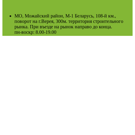
МО, Можайский район, М-1 Беларусь, 108-й км.,
поворот на г.Верея, 300м. территория строительного
рынка. При въезде на рынок направо до конца.
пн-воскр: 8.00-19.00
(Возможно сезонное изменение)
Оферта
Политика конфиденциальности