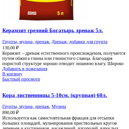
Керамзит средний Богатырь дренаж 5л.
Грунты, мульча, дренаж
,
Дренаж, добавки для грунта
130,00
₽
Керамзит – дренаж естественного происхождения, получается
путем обжига глины или глинистого сланца. Благодаря
пористой структуре хорошо отводит лишнюю влагу. Широко
Добавить в пожелания
В корзину
Быстрый просмотр
Кора лиственницы 5-10см. (крупная) 60л.
Грунты, мульча, дренаж
,
Мульча
890,00
₽
Используется как самостоятельная фракция для отсыпки
больших площадей, мульчирования приствольных кругов
деревьев и кустарников, насаждений, изгородей, взрослых