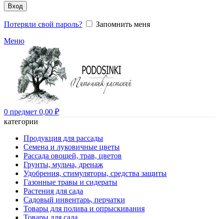
Вход
Потеряли свой пароль?
Запомнить меня
Меню
0
предмет
0,00
₽
категории
Продукция для рассады
Семена и луковичные цветы
Рассада овощей, трав, цветов
Грунты, мульча, дренаж
Удобрения, стимуляторы, средства защиты
Газонные травы и сидераты
Растения для сада
Садовый инвентарь, перчатки
Товары для полива и опрыскивания
Товары для сада