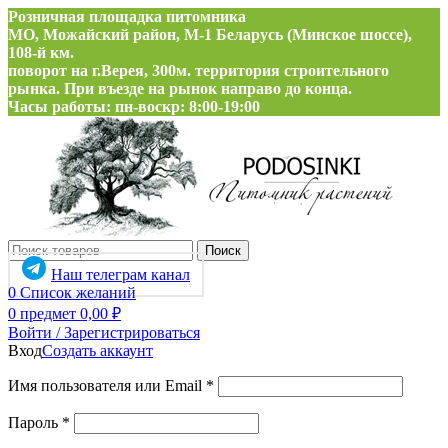
Розничная площадка питомника
МО, Можайский район, М-1 Беларусь (Минское шоссе),
108-й км.
поворот на г.Верея, 300м. территория строительного
рынка. При въезде на рынок направо до конца.
Часы работы: пн-воскр: 8:00-19:00
Поиск
Наш телеграм канал
0
Список желаний
0
предмет
0,00
₽
Войти / Зарегистрироваться
Вход
Создать аккаунт
Обязательно
Имя пользователя или Email
*
Обязательно
Пароль
*