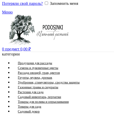
Потеряли свой пароль?
Запомнить меня
Меню
0
предмет
0,00
₽
категории
Продукция для рассады
Семена и луковичные цветы
Рассада овощей, трав, цветов
Грунты, мульча, дренаж
Удобрения, стимуляторы, средства защиты
Газонные травы и сидераты
Растения для сада
Садовый инвентарь, перчатки
Товары для полива и опрыскивания
Товары для сада
Садовый декор