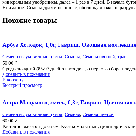
минеральным удобрением, далее – 1 раз в 7 дней. В начале бут
Внимание! Семена дражированные, оболочку драже не разрушат
Похожие товары
Арбуз Холодок, 1,0г, Гавриш, Овощная коллекци
Семена и луковичные цветы
,
Семена
,
Семена овощей, трав
50,00
₽
Среднепоздний (85-97 дней от всходов до первого сбора плодов)
Добавить в пожелания
В корзину
Быстрый просмотр
Астра Мацумото, смесь, 0,3г, Гавриш, Цветочная
Семена и луковичные цветы
,
Семена
,
Семена цветов
60,00
₽
Растение высотой до 65 см. Куст компактный, цилиндрический,
Добавить в пожелания