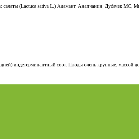
 салаты (Lactuca sativa L.) Адамант, Анапчанин, Дубачек МС, Ми
ней) индетерминантный сорт. Плоды очень крупные, массой до 