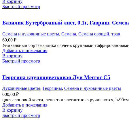
В корзину
Быстрый просмотр
Базилик Бутербродный лист, 0,1г, Гавриш, Семен
Семена и луковичные цветы
,
Семена
,
Семена овощей, трав
60,00
₽
Уникальный сорт базилика с очень крупными гофрированными ли
Добавить в пожелания
В корзину
Быстрый просмотр
Георгина крупноцветковая Луи Меггос С5
Луковичные цветы
,
Георгины
,
Семена и луковичные цветы
600,00
₽
цвет слоновой кости, лепестки элегантно скручиваются, h-90см
Добавить в пожелания
В корзину
Быстрый просмотр