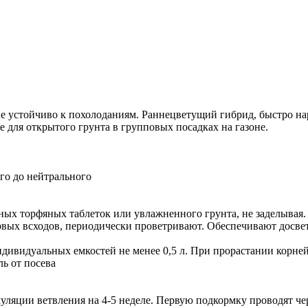
е устойчиво к похолоданиям. Раннецветущий гибрид, быстро на
 для открытого грунта в групповых посадках на газоне.
ого до нейтрального
ных торфяных таблеток или увлажненного грунта, не заделывая.
ых всходов, периодически проветривают. Обеспечивают досветку
индивидуальных емкостей не менее 0,5 л. При прорастании корне
ль от посева
уляции ветвления на 4-5 неделе. Первую подкормку проводят че