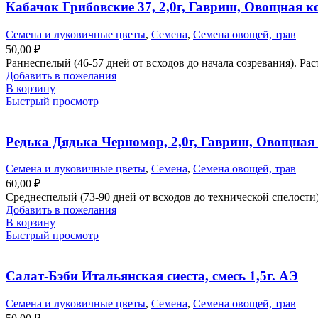
Кабачок Грибовские 37, 2,0г, Гавриш, Овощная 
Семена и луковичные цветы
,
Семена
,
Семена овощей, трав
50,00
₽
Раннеспелый (46-57 дней от всходов до начала созревания). Р
Добавить в пожелания
В корзину
Быстрый просмотр
Редька Дядька Черномор, 2,0г, Гавриш, Овощная
Семена и луковичные цветы
,
Семена
,
Семена овощей, трав
60,00
₽
Среднеспелый (73-90 дней от всходов до технической спелости
Добавить в пожелания
В корзину
Быстрый просмотр
Салат-Бэби Итальянская сиеста, смесь 1,5г. АЭ
Семена и луковичные цветы
,
Семена
,
Семена овощей, трав