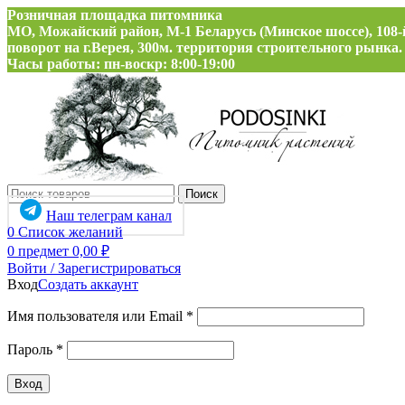
Розничная площадка питомника
МО, Можайский район, М-1 Беларусь (Минское шоссе), 108-
поворот на г.Верея, 300м. территория строительного рынка.
Часы работы: пн-воскр: 8:00-19:00
Поиск
Наш телеграм канал
0
Список желаний
0
предмет
0,00
₽
Войти / Зарегистрироваться
Вход
Создать аккаунт
Обязательно
Имя пользователя или Email
*
Обязательно
Пароль
*
Вход