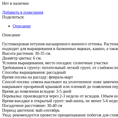
Нет в наличии
Добавить в пожелания
Поделиться:
Описание
Описание
Густомахровая петуния насыщенного винного оттенка. Растени
подходит для выращивания в балконных ящиках, кашпо, а также
Высота растения: 30-35 см.
Диаметр цветка: 6 см.
Условия выращивания, место посадки: солнечные участки
Требования к грунту: питательный легкий грунт, от слабокисл
Способы выращивания: рассадный
Время посева на рассаду: февраль-март
Способ посева: семена высевают на уплотненное ложе замочен
накрывают прозрачной крышкой или пленкой до появления перв
Время до появления всходов: 3-5 дней
Перевалка: производится через 2-3 недели от всходов. Объем 
Время высадки в открытый грунт: май-июнь, не менее 5-6 неде
Посадочное расстояние: 30-40 см
Период цветения: май-сентябрь
Уход: рекомендуется провести прищипывание побегов для стим