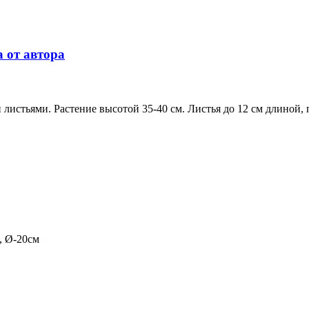
а от автора
стьями. Растение высотой 35-40 см. Листья до 12 см длиной, п
, Ø-20см