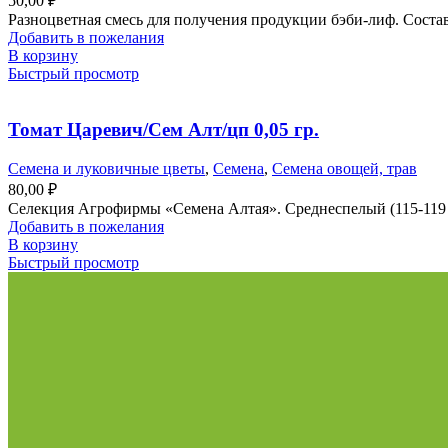
50,00
₽
Разноцветная смесь для получения продукции бэби-лиф. Состав:
Добавить в пожелания
В корзину
Быстрый просмотр
Томат Царевич/Сем Алт/цп 0,05 гр.
Семена и луковичные цветы
,
Семена
,
Семена овощей, трав
80,00
₽
Селекция Агрофирмы «Семена Алтая». Среднеспелый (115-119 д
Добавить в пожелания
В корзину
Быстрый просмотр