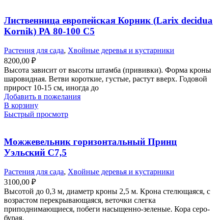
Лиственница европейская Корник (Larix decidua
Kornik) РА 80-100 С5
Растения для сада
,
Хвойные деревья и кустарники
8200,00
₽
Высота зависит от высоты штамба (прививки). Форма кроны
шаровидная. Ветви короткие, густые, растут вверх. Годовой
прирост 10-15 см, иногда до
Добавить в пожелания
В корзину
Быстрый просмотр
Можжевельник горизонтальный Принц
Уэльский С7,5
Растения для сада
,
Хвойные деревья и кустарники
3100,00
₽
Высотой до 0,3 м, диаметр кроны 2,5 м. Крона стелющаяся, с
возрастом перекрывающаяся, веточки слегка
приподнимающиеся, побеги насыщенно-зеленые. Кора серо-
бурая.