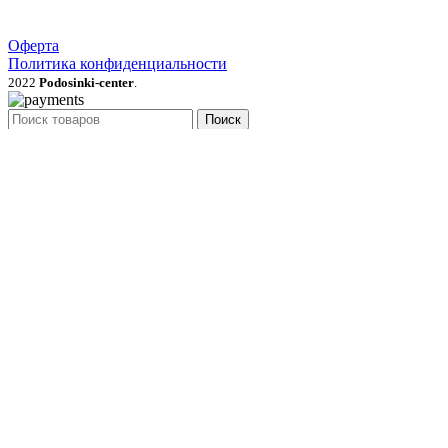
Оферта
Политика конфиденциальности
2022
Podosinki-center
.
Поиск
МЕНЮ
Категории
Продукция для рассады
Семена и луковичные цветы
Рассада овощей, трав, цветов
Грунты, мульча, дренаж
Удобрения, стимуляторы, средства защиты
Газонные травы и сидераты
Растения для сада
Садовый инвентарь, перчатки
Товары для полива и опрыскивания
Товары для сада
Садовый декор
Укрывной материал
Для пикника и отдыха