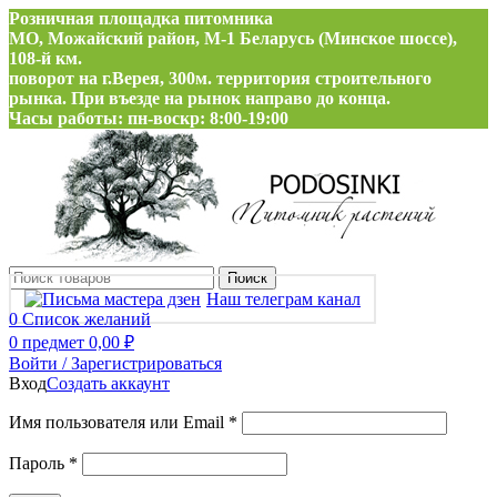
Розничная площадка питомника
МО, Можайский район, М-1 Беларусь (Минское шоссе),
108-й км.
поворот на г.Верея, 300м. территория строительного
рынка. При въезде на рынок направо до конца.
Часы работы: пн-воскр: 8:00-19:00
Поиск
Наш телеграм канал
0
Список желаний
0
предмет
0,00
₽
Войти / Зарегистрироваться
Вход
Создать аккаунт
Обязательно
Имя пользователя или Email
*
Обязательно
Пароль
*