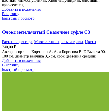
плотная, низкоопущенная. Хвоя чешуевидная, блестящая,
ярко-зеленая,
Добавить в пожелания
В корзину
Быстрый просмотр
Флокс метельчатый Сказочное суфле С3
Растения для сада
,
Многолетние цветы и травы
,
Цветы
740,00
₽
Авторы сорта — Корчагин А. А. и Борисова В. Г. Высота 90-
100 см, диаметр венчика 3,5 см, срок цветения средний.
Добавить в пожелания
В корзину
Быстрый просмотр