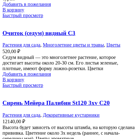
Добавить в пожелания
В корзину
Быстрый просмотр
Очиток (седум) видный С3
Растения для сада
,
Многолетние цветы и травы
,
Цветы
520,00
₽
Седум видный — это многолетнее растение, которое
достигает высоты около 20-30 см. Его листья зеленые,
плотные, имеют форму ложно-розетки. Цветки
Добавить в пожелания
В корзину
Быстрый просмотр
Сирень Мейера Палибин St120 3xv С20
Растения для сада
,
Декоративные кустарники
12140,00
₽
Высота будет зависеть от высоты штамба, на которую сделана
прививка. Цветение около 3х недель (раннее, с начала-
середины мая). Цветы ароматные.