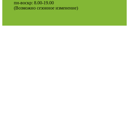
пн-воскр: 8.00-19.00
(Возможно сезонное изменение)
Оферта
Политика конфиденциальности
2022
Podosinki-center
.
Поиск
МЕНЮ
Категории