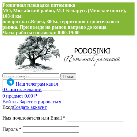
Розничная площадка питомника
МО, Можайский район, М-1 Беларусь (Минское шоссе),
108-й км.
поворот на г.Верея, 300м. территория строительного
рынка. При въезде на рынок направо до конца.
Часы работы: пн-воскр: 8:00-19:00
Поиск
Наш телеграм канал
0
Список желаний
0
предмет
0,00
₽
Войти / Зарегистрироваться
Вход
Создать аккаунт
Обязательно
Имя пользователя или Email
*
Обязательно
Пароль
*