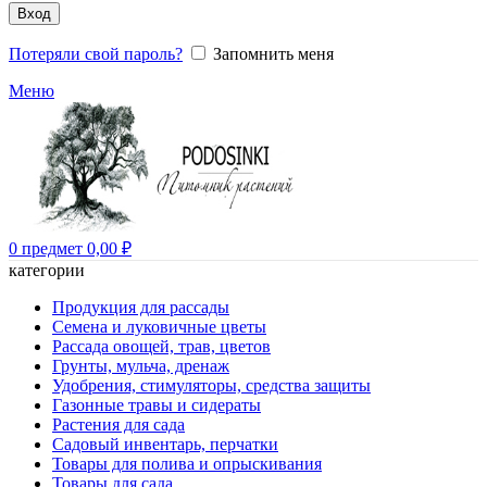
Вход
Потеряли свой пароль?
Запомнить меня
Меню
0
предмет
0,00
₽
категории
Продукция для рассады
Семена и луковичные цветы
Рассада овощей, трав, цветов
Грунты, мульча, дренаж
Удобрения, стимуляторы, средства защиты
Газонные травы и сидераты
Растения для сада
Садовый инвентарь, перчатки
Товары для полива и опрыскивания
Товары для сада