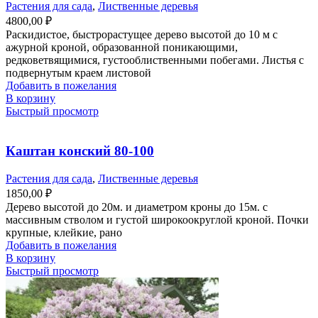
Растения для сада
,
Лиственные деревья
4800,00
₽
Раскидистое, быстрорастущее дерево высотой до 10 м с
ажурной кроной, образованной поникающими,
редковетвящимися, густооблиственными побегами. Листья с
подвернутым краем листовой
Добавить в пожелания
В корзину
Быстрый просмотр
Каштан конский 80-100
Растения для сада
,
Лиственные деревья
1850,00
₽
Дерево высотой до 20м. и диаметром кроны до 15м. с
массивным стволом и густой широкоокруглой кроной. Почки
крупные, клейкие, рано
Добавить в пожелания
В корзину
Быстрый просмотр