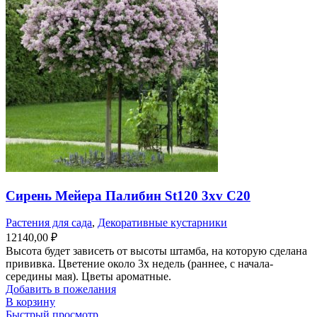
Сирень Мейера Палибин St120 3xv С20
Растения для сада
,
Декоративные кустарники
12140,00
₽
Высота будет зависеть от высоты штамба, на которую сделана
прививка. Цветение около 3х недель (раннее, с начала-
середины мая). Цветы ароматные.
Добавить в пожелания
В корзину
Быстрый просмотр