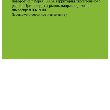
поворот на г.Верея, 300м. территория строительного
рынка. При въезде на рынок направо до конца.
пн-воскр: 8.00-19.00
(Возможно сезонное изменение)
Оферта
Политика конфиденциальности
2022
Podosinki-center
.
Поиск
МЕНЮ
Категории