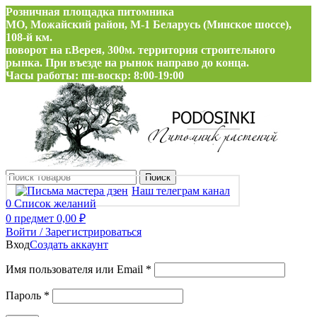
Розничная площадка питомника
МО, Можайский район, М-1 Беларусь (Минское шоссе),
108-й км.
поворот на г.Верея, 300м. территория строительного
рынка. При въезде на рынок направо до конца.
Часы работы: пн-воскр: 8:00-19:00
Поиск
Наш телеграм канал
0
Список желаний
0
предмет
0,00
₽
Войти / Зарегистрироваться
Вход
Создать аккаунт
Обязательно
Имя пользователя или Email
*
Обязательно
Пароль
*