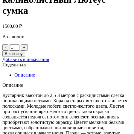
сумка
1500,00
₽
В наличии
Количество
товара
В корзину
Пузыреплодник
Добавить в пожелания
калинолистный
Поделиться:
Лютеус
сумка
Описание
Описание
Кустарник высотой до 2,5-3 метров с раскидистыми слегка
поникающими ветками. Кора на старых ветках отслаивается
полосками. Молодые побеги светло-желтого цвета. Листья
при распускании ярко-желтого цвета, такая окраска
сохраняется недолго, потом они зеленеют, осенью вновь
приобретают золотистую окраску. Цветет мелкими белыми
цветками, собранными в щитковидные соцветия,
появляющиеся в начале июня. Плоды — острые, вздутые