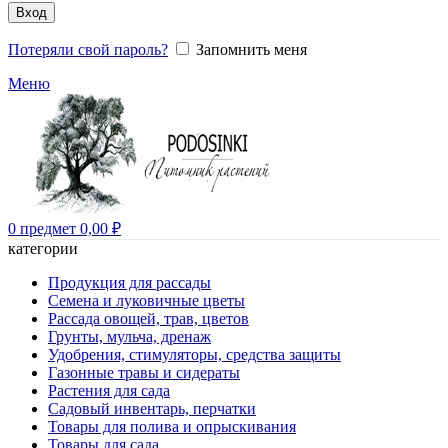
Вход
Потеряли свой пароль?
Запомнить меня
Меню
0
предмет
0,00
₽
категории
Продукция для рассады
Семена и луковичные цветы
Рассада овощей, трав, цветов
Грунты, мульча, дренаж
Удобрения, стимуляторы, средства защиты
Газонные травы и сидераты
Растения для сада
Садовый инвентарь, перчатки
Товары для полива и опрыскивания
Товары для сада