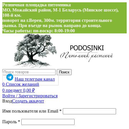
Розничная площадка питомника
МО, Можайский район, М-1 Беларусь (Минское шоссе),
108-й км.
поворот на г.Верея, 300м. территория строительного
рынка. При въезде на рынок направо до конца.
Часы работы: пн-воскр: 8:00-19:00
Поиск
Наш телеграм канал
0
Список желаний
0
предмет
0,00
₽
Войти / Зарегистрироваться
Вход
Создать аккаунт
Обязательно
Имя пользователя или Email
*
Обязательно
Пароль
*