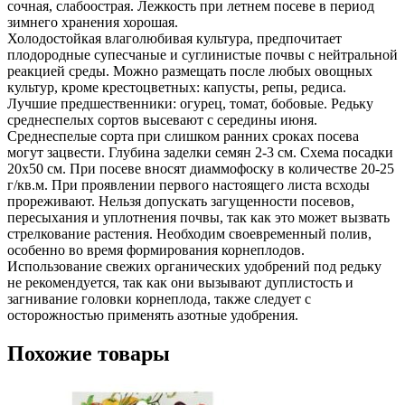
сочная, слабоострая. Лежкость при летнем посеве в период
зимнего хранения хорошая.
Холодостойкая влаголюбивая культура, предпочитает
плодородные супесчаные и суглинистые почвы с нейтральной
реакцией среды. Можно размещать после любых овощных
культур, кроме крестоцветных: капусты, репы, редиса.
Лучшие предшественники: огурец, томат, бобовые. Редьку
среднеспелых сортов высевают с середины июня.
Среднеспелые сорта при слишком ранних сроках посева
могут зацвести. Глубина заделки семян 2-3 см. Схема посадки
20х50 см. При посеве вносят диаммофоску в количестве 20-25
г/кв.м. При проявлении первого настоящего листа всходы
прореживают. Нельзя допускать загущенности посевов,
пересыхания и уплотнения почвы, так как это может вызвать
стрелкование растения. Необходим своевременный полив,
особенно во время формирования корнеплодов.
Использование свежих органических удобрений под редьку
не рекомендуется, так как они вызывают дуплистость и
загнивание головки корнеплода, также следует с
осторожностью применять азотные удобрения.
Похожие товары