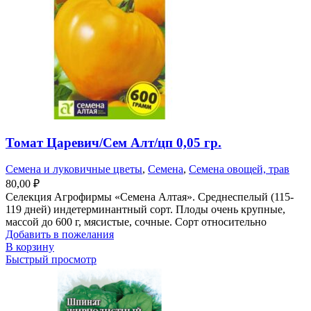
Томат Царевич/Сем Алт/цп 0,05 гр.
Семена и луковичные цветы
,
Семена
,
Семена овощей, трав
80,00
₽
Селекция Агрофирмы «Семена Алтая». Среднеспелый (115-
119 дней) индетерминантный сорт. Плоды очень крупные,
массой до 600 г, мясистые, сочные. Сорт относительно
Добавить в пожелания
В корзину
Быстрый просмотр