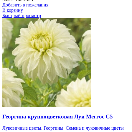
Добавить в пожелания
В корзину
Быстрый просмотр
Георгина крупноцветковая Луи Меггос С5
Луковичные цветы
,
Георгины
,
Семена и луковичные цветы