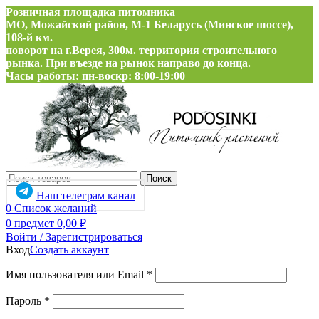
Розничная площадка питомника
МО, Можайский район, М-1 Беларусь (Минское шоссе),
108-й км.
поворот на г.Верея, 300м. территория строительного
рынка. При въезде на рынок направо до конца.
Часы работы: пн-воскр: 8:00-19:00
Поиск
Наш телеграм канал
0
Список желаний
0
предмет
0,00
₽
Войти / Зарегистрироваться
Вход
Создать аккаунт
Обязательно
Имя пользователя или Email
*
Обязательно
Пароль
*