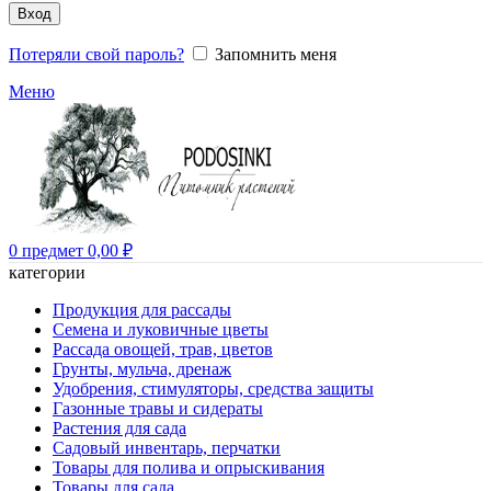
Вход
Потеряли свой пароль?
Запомнить меня
Меню
0
предмет
0,00
₽
категории
Продукция для рассады
Семена и луковичные цветы
Рассада овощей, трав, цветов
Грунты, мульча, дренаж
Удобрения, стимуляторы, средства защиты
Газонные травы и сидераты
Растения для сада
Садовый инвентарь, перчатки
Товары для полива и опрыскивания
Товары для сада