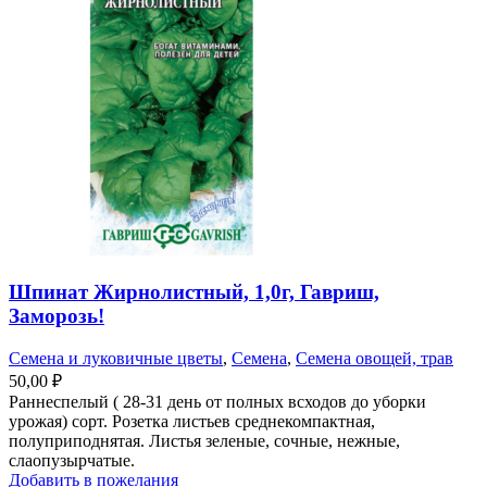
Шпинат Жирнолистный, 1,0г, Гавриш,
Заморозь!
Семена и луковичные цветы
,
Семена
,
Семена овощей, трав
50,00
₽
Раннеспелый ( 28-31 день от полных всходов до уборки
урожая) сорт. Розетка листьев среднекомпактная,
полуприподнятая. Листья зеленые, сочные, нежные,
слаопузырчатые.
Добавить в пожелания