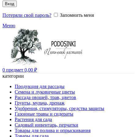
Вход
Потеряли свой пароль?
Запомнить меня
Меню
0
предмет
0,00
₽
категории
Продукция для рассады
Семена и луковичные цветы
Рассада овощей, трав, цветов
Грунты, мульча, дренаж
Удобрения, стимуляторы, средства защиты
Газонные травы и сидераты
Растения для сада
Садовый инвентарь, перчатки
Товары для полива и опрыскивания
Товары для сада