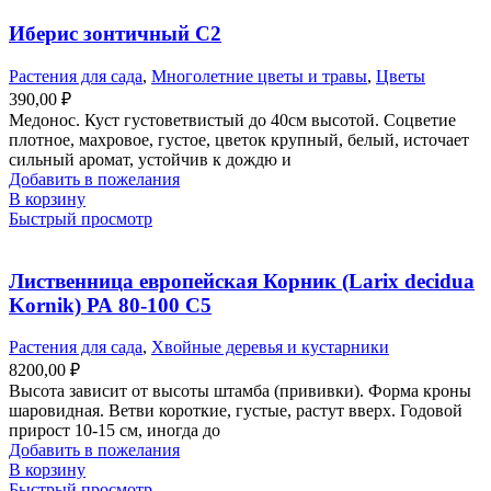
Иберис зонтичный С2
Растения для сада
,
Многолетние цветы и травы
,
Цветы
390,00
₽
Медонос. Куст густоветвистый до 40см высотой. Соцветие
плотное, махровое, густое, цветок крупный, белый, источает
сильный аромат, устойчив к дождю и
Добавить в пожелания
В корзину
Быстрый просмотр
Лиственница европейская Корник (Larix decidua
Kornik) РА 80-100 С5
Растения для сада
,
Хвойные деревья и кустарники
8200,00
₽
Высота зависит от высоты штамба (прививки). Форма кроны
шаровидная. Ветви короткие, густые, растут вверх. Годовой
прирост 10-15 см, иногда до
Добавить в пожелания
В корзину
Быстрый просмотр