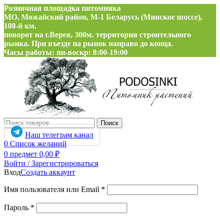
Розничная площадка питомника
МО, Можайский район, М-1 Беларусь (Минское шоссе),
108-й км.
поворот на г.Верея, 300м. территория строительного
рынка. При въезде на рынок направо до конца.
Часы работы: пн-воскр: 8:00-19:00
Поиск
Наш телеграм канал
0
Список желаний
0
предмет
0,00
₽
Войти / Зарегистрироваться
Вход
Создать аккаунт
Обязательно
Имя пользователя или Email
*
Обязательно
Пароль
*