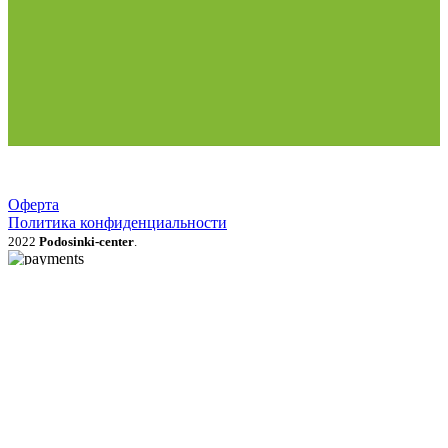
Оферта
Политика конфиденциальности
2022
Podosinki-center
.
Поиск
МЕНЮ
Категории
Продукция для рассады
Семена и луковичные цветы
Рассада овощей, трав, цветов
Грунты, мульча, дренаж
Удобрения, стимуляторы, средства защиты