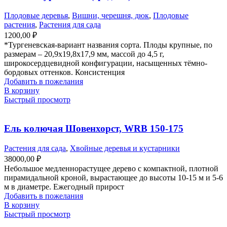
Плодовые деревья
,
Вишни, черешня, дюк
,
Плодовые
растения
,
Растения для сада
1200,00
₽
*Тургеневская-вариант названия сорта. Плоды крупные, по
размерам – 20,9х19,8х17,9 мм, массой до 4,5 г,
широкосердцевидной конфигурации, насыщенных тёмно-
бордовых оттенков. Консистенция
Добавить в пожелания
В корзину
Быстрый просмотр
Ель колючая Шовенхорст, WRB 150-175
Растения для сада
,
Хвойные деревья и кустарники
38000,00
₽
Небольшое медленнорастущее дерево с компактной, плотной
пирамидальной кроной, вырастающее до высоты 10-15 м и 5-6
м в диаметре. Ежегодный прирост
Добавить в пожелания
В корзину
Быстрый просмотр