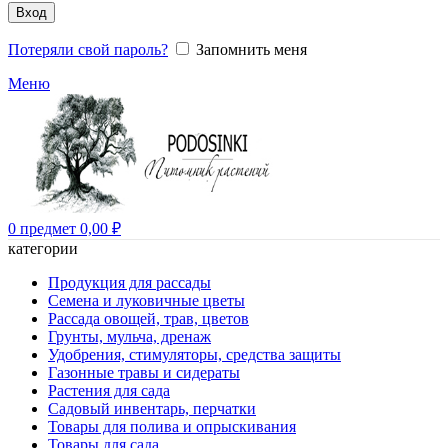
Вход
Потеряли свой пароль?
Запомнить меня
Меню
0
предмет
0,00
₽
категории
Продукция для рассады
Семена и луковичные цветы
Рассада овощей, трав, цветов
Грунты, мульча, дренаж
Удобрения, стимуляторы, средства защиты
Газонные травы и сидераты
Растения для сада
Садовый инвентарь, перчатки
Товары для полива и опрыскивания
Товары для сада