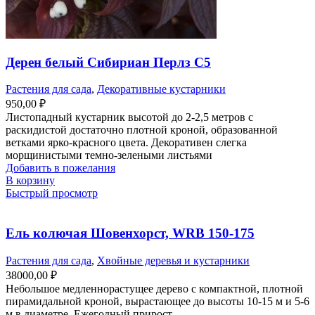
Дерен белый Сибириан Перлз С5
Растения для сада
,
Декоративные кустарники
950,00
₽
Листопадный кустарник высотой до 2-2,5 метров с
раскидистой достаточно плотной кроной, образованной
ветками ярко-красного цвета. Декоративен слегка
морщинистыми темно-зелеными листьями
Добавить в пожелания
В корзину
Быстрый просмотр
Ель колючая Шовенхорст, WRB 150-175
Растения для сада
,
Хвойные деревья и кустарники
38000,00
₽
Небольшое медленнорастущее дерево с компактной, плотной
пирамидальной кроной, вырастающее до высоты 10-15 м и 5-6
м в диаметре. Ежегодный прирост