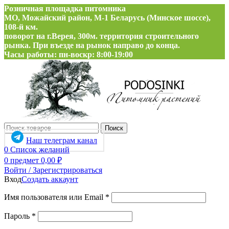
Розничная площадка питомника
МО, Можайский район, М-1 Беларусь (Минское шоссе),
108-й км.
поворот на г.Верея, 300м. территория строительного
рынка. При въезде на рынок направо до конца.
Часы работы: пн-воскр: 8:00-19:00
Поиск
Наш телеграм канал
0
Список желаний
0
предмет
0,00
₽
Войти / Зарегистрироваться
Вход
Создать аккаунт
Обязательно
Имя пользователя или Email
*
Обязательно
Пароль
*