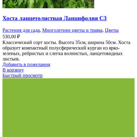
Хоста ланцетолистная Ланцифолия С3
Растения для сада
,
Многолетние цветы и травы
,
Цветы
530,00
₽
Классический сорт хосты. Высота 35см, ширина 50см. Хоста
образует компактный полусферический курган из ярко-
зеленых, ребристых и слегка волнистых, ланцетовидных
листьев.
Добавить в пожелания
В корзину
Быстрый просмотр