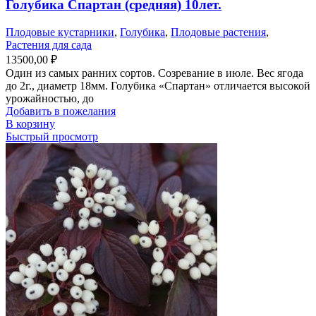
Голубика Спартан (средняя) 10лет.
Плодовые кустарники
,
Голубика
,
Плодовые растения
,
Растения для сада
13500,00
₽
Один из самых ранних сортов. Созревание в июле. Вес ягода
до 2г., диаметр 18мм. Голубика «Спартан» отличается высокой
урожайностью, до
Добавить в пожелания
В корзину
Быстрый просмотр