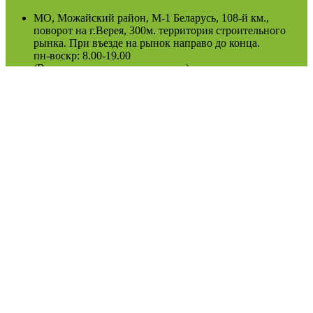
МО, Можайский район, М-1 Беларусь, 108-й км.,
поворот на г.Верея, 300м. территория строительного
рынка. При въезде на рынок направо до конца.
пн-воскр: 8.00-19.00
(Возможно сезонное изменение)
Оферта
Политика конфиденциальности
2022
Podosinki-center
.