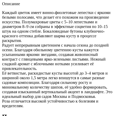
С5
Описание
Каждый цветок имеет винно-фиолетовые лепестки с яркими
белыми полосами, что делает его похожим на произведение
искусства. Полумахровые цветы с 5–10 лепестками и
диаметром 8–9 см собраны в эффектные соцветия по 10–15
штук на одном стебле. Бокаловидные бутоны клубнично-
красного оттенка добавляют шарма кусту в процессе
раскрытия.
Радует непрерывным цветением с начала сезона до поздней
осени. Благодаря обильному цветению кусты кажутся
усыпанными яркими звездами, создавая живописный
контраст с глянцевыми ярко-зелеными листьями. Нежный
сладкий аромат с яблочными нотками усиливает её
привлекательность.
Её ветвистые, раскидистые кусты высотой до 3–4 метров и
шириной около 1,5 метра легко впишутся в самые разные
садовые композиции. Благодаря сильному росту и
минимальному количеству шипов, её удобно формировать,
создавая изысканный вертикальный акцент в ландшафте. Это
идеальный выбор для садов Москвы и Подмосковья.
Роза отличается высокой устойчивостью к болезням и
вредителям.