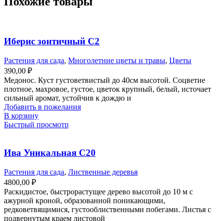
Похожие товары
Иберис зонтичный С2
Растения для сада
,
Многолетние цветы и травы
,
Цветы
390,00
₽
Медонос. Куст густоветвистый до 40см высотой. Соцветие
плотное, махровое, густое, цветок крупный, белый, источает
сильный аромат, устойчив к дождю и
Добавить в пожелания
В корзину
Быстрый просмотр
Ива Уникальная С20
Растения для сада
,
Лиственные деревья
4800,00
₽
Раскидистое, быстрорастущее дерево высотой до 10 м с
ажурной кроной, образованной поникающими,
редковетвящимися, густооблиственными побегами. Листья с
подвернутым краем листовой