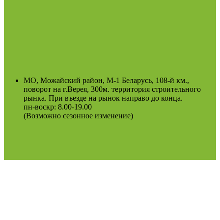
МО, Можайский район, М-1 Беларусь, 108-й км.,
поворот на г.Верея, 300м. территория строительного
рынка. При въезде на рынок направо до конца.
пн-воскр: 8.00-19.00
(Возможно сезонное изменение)