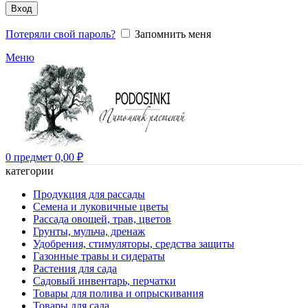
Вход
Потеряли свой пароль?
Запомнить меня
Меню
0
предмет
0,00
₽
категории
Продукция для рассады
Семена и луковичные цветы
Рассада овощей, трав, цветов
Грунты, мульча, дренаж
Удобрения, стимуляторы, средства защиты
Газонные травы и сидераты
Растения для сада
Садовый инвентарь, перчатки
Товары для полива и опрыскивания
Товары для сада