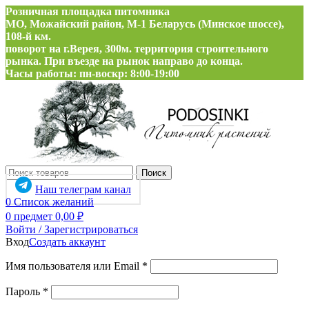
Розничная площадка питомника
МО, Можайский район, М-1 Беларусь (Минское шоссе),
108-й км.
поворот на г.Верея, 300м. территория строительного
рынка. При въезде на рынок направо до конца.
Часы работы: пн-воскр: 8:00-19:00
Поиск
Наш телеграм канал
0
Список желаний
0
предмет
0,00
₽
Войти / Зарегистрироваться
Вход
Создать аккаунт
Обязательно
Имя пользователя или Email
*
Обязательно
Пароль
*