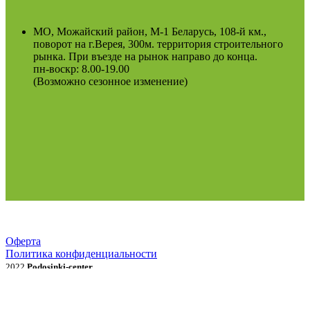
МО, Можайский район, М-1 Беларусь, 108-й км.,
поворот на г.Верея, 300м. территория строительного
рынка. При въезде на рынок направо до конца.
пн-воскр: 8.00-19.00
(Возможно сезонное изменение)
Оферта
Политика конфиденциальности
2022
Podosinki-center
.
Поиск