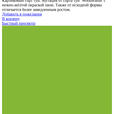
Карликовый сорт туи. Мутация от сорта туи ‘Woodwardii’ с
нежно-жёлтой окраской хвои. Также от исходной формы
отличается более замедленным ростом.
Добавить в пожелания
В корзину
Быстрый просмотр