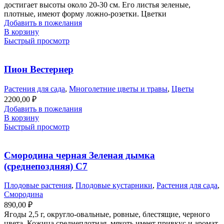
достигает высоты около 20-30 см. Его листья зеленые,
плотные, имеют форму ложно-розетки. Цветки
Добавить в пожелания
В корзину
Быстрый просмотр
Пион Вестернер
Растения для сада
,
Многолетние цветы и травы
,
Цветы
2200,00
₽
Добавить в пожелания
В корзину
Быстрый просмотр
Смородина черная Зеленая дымка
(среднепоздняя) С7
Плодовые растения
,
Плодовые кустарники
,
Растения для сада
,
Смородина
890,00
₽
Ягоды 2,5 г, округло-овальные, ровные, блестящие, черного
цвета. Кожица среднеплотная, мякоть имеет привкус и аромат