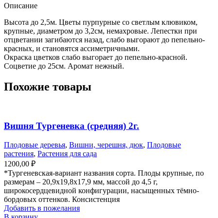
Описание
Высота до 2,5м. Цветы пурпурные со светлым клювиком,
крупные, диаметром до 3,2см, немахровые. Лепестки при
отцветании загибаются назад, слабо выгорают до пепельно-
красных, и становятся ассиметричными.
Окраска цветков слабо выгорает до пепельно-красной.
Соцветие до 25см. Аромат нежный.
Похожие товары
Вишня Тургеневка (средняя) 2г.
Плодовые деревья
,
Вишни, черешня, дюк
,
Плодовые
растения
,
Растения для сада
1200,00
₽
*Тургеневская-вариант названия сорта. Плоды крупные, по
размерам – 20,9х19,8х17,9 мм, массой до 4,5 г,
широкосердцевидной конфигурации, насыщенных тёмно-
бордовых оттенков. Консистенция
Добавить в пожелания
В корзину