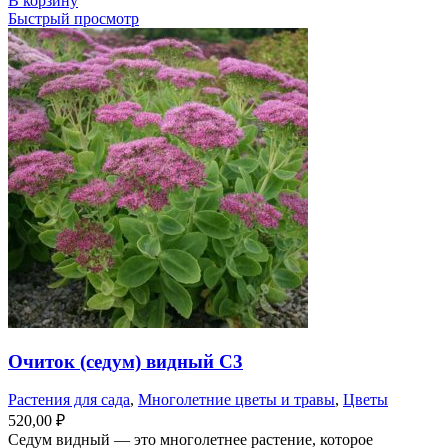
В корзину
Быстрый просмотр
Очиток (седум) видный С3
Растения для сада
,
Многолетние цветы и травы
,
Цветы
520,00
₽
Седум видный — это многолетнее растение, которое