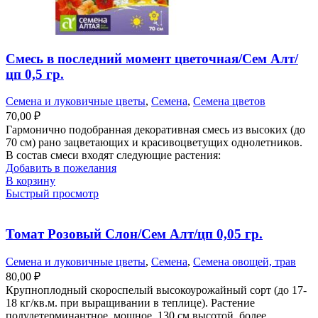
Смесь в последний момент цветочная/Сем Алт/
цп 0,5 гр.
Семена и луковичные цветы
,
Семена
,
Семена цветов
70,00
₽
Гармонично подобранная декоративная смесь из высоких (до
70 см) рано зацветающих и красивоцветущих однолетников.
В состав смеси входят следующие растения:
Добавить в пожелания
В корзину
Быстрый просмотр
Томат Розовый Слон/Сем Алт/цп 0,05 гр.
Семена и луковичные цветы
,
Семена
,
Семена овощей, трав
80,00
₽
Крупноплодный скороспелый высокоурожайный сорт (до 17-
18 кг/кв.м. при выращивании в теплице). Растение
полудетерминантное, мощное, 130 см высотой, более