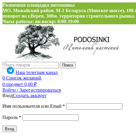
Розничная площадка питомника
МО, Можайский район, М-1 Беларусь (Минское шоссе), 108-
поворот на г.Верея, 300м. территория строительного рынка.
Часы работы: пн-воскр: 8:00-19:00
Поиск
Наш телеграм канал
0
Список желаний
0
предмет
0,00
₽
Войти / Зарегистрироваться
Вход
Создать аккаунт
Обязательно
Имя пользователя или Email
*
Обязательно
Пароль
*
Вход