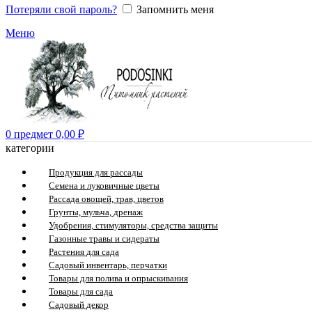
Потеряли свой пароль?
Запомнить меня
Меню
0
предмет
0,00
₽
категории
Продукция для рассады
Семена и луковичные цветы
Рассада овощей, трав, цветов
Грунты, мульча, дренаж
Удобрения, стимуляторы, средства защиты
Газонные травы и сидераты
Растения для сада
Садовый инвентарь, перчатки
Товары для полива и опрыскивания
Товары для сада
Садовый декор