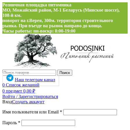
Розничная площадка питомника
МО, Можайский район, М-1 Беларусь (Минское шоссе),
108-й км.
поворот на г.Верея, 300м. территория строительного
рынка. При въезде на рынок направо до конца.
Часы работы: пн-воскр: 8:00-19:00
Поиск
Наш телеграм канал
0
Список желаний
0
предмет
0,00
₽
Войти / Зарегистрироваться
Вход
Создать аккаунт
Обязательно
Имя пользователя или Email
*
Обязательно
Пароль
*