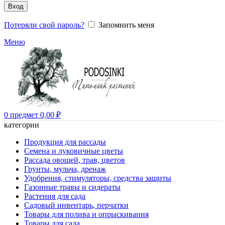
Вход
Потеряли свой пароль?
Запомнить меня
Меню
0
предмет
0,00
₽
категории
Продукция для рассады
Семена и луковичные цветы
Рассада овощей, трав, цветов
Грунты, мульча, дренаж
Удобрения, стимуляторы, средства защиты
Газонные травы и сидераты
Растения для сада
Садовый инвентарь, перчатки
Товары для полива и опрыскивания
Товары для сада