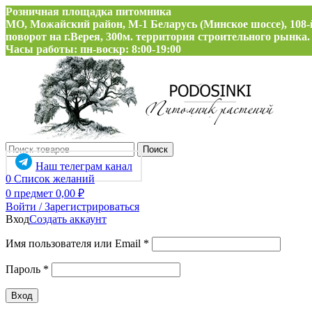
Розничная площадка питомника
МО, Можайский район, М-1 Беларусь (Минское шоссе), 108-
поворот на г.Верея, 300м. территория строительного рынка.
Часы работы: пн-воскр: 8:00-19:00
Поиск
Наш телеграм канал
0
Список желаний
0
предмет
0,00
₽
Войти / Зарегистрироваться
Вход
Создать аккаунт
Обязательно
Имя пользователя или Email
*
Обязательно
Пароль
*
Вход