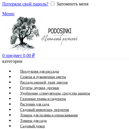
Потеряли свой пароль?
Запомнить меня
Меню
0
предмет
0,00
₽
категории
Продукция для рассады
Семена и луковичные цветы
Рассада овощей, трав, цветов
Грунты, мульча, дренаж
Удобрения, стимуляторы, средства защиты
Газонные травы и сидераты
Растения для сада
Садовый инвентарь, перчатки
Товары для полива и опрыскивания
Товары для сада
Садовый декор