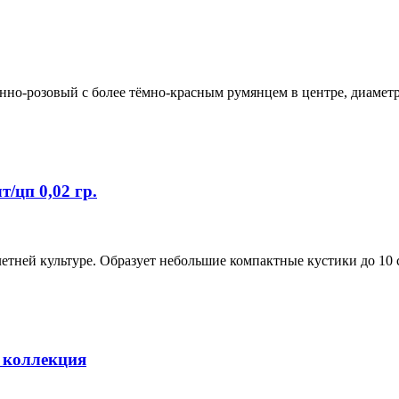
енно-розовый с более тёмно-красным румянцем в центре, диамет
/цп 0,02 гр.
тней культуре. Образует небольшие компактные кустики до 10 
 коллекция