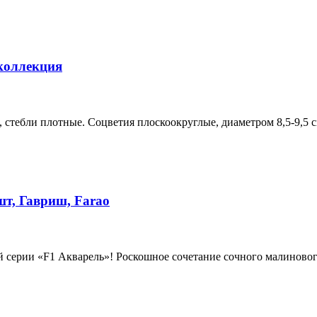
 коллекция
 стебли плотные. Соцветия плоскоокруглые, диаметром 8,5-9,5 
шт, Гавриш, Farao
й серии «F1 Акварель»! Роскошное сочетание сочного малиновог