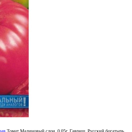
рав
Томат Малиновый слон, 0,05г, Гавриш, Русский богатырь