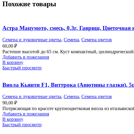
Похожие товары
Астра Мацумото, смесь, 0,3г, Гавриш, Цветочная
Семена и луковичные цветы
,
Семена
,
Семена цветов
60,00
₽
Растение высотой до 65 см. Куст компактный, цилиндрический,
Добавить в пожелания
В корзину
Быстрый просмотр
Виола Кьянти F1, Виттрока (Анютины глазки), 5
Семена и луковичные цветы
,
Семена
,
Семена цветов
90,00
₽
Потрясающая по красоте крупноцветковая виола из итальянско
Добавить в пожелания
В корзину
Быстрый просмотр