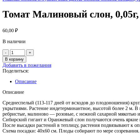
Томат Малиновый слон, 0,05г
60,00
₽
В наличии
Количество
товара
В корзину
Томат
Добавить в пожелания
Малиновый
Поделиться:
слон,
0,05г,
Описание
Гавриш,
Русский
Описание
богатырь
Среднеспелый (113-117 дней от всходов до плодоношения) кру
укрытиями. Растение индетерминантное, высотой более 2 м. В к
ребристые, малиново — розовые, с нежной сахарной мякотью и
Сибирский гигант и Оранжевый слон получаются очень яркие 
После высадки растений в теплицу, растения подвязывают к оп
Схема посадки: 40х60 см. Плоды собирают по мере созревания.