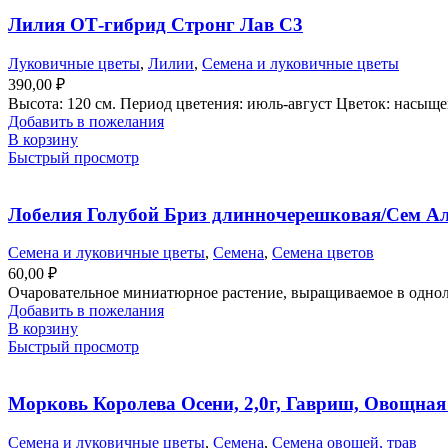
Лилия ОТ-гибрид Стронг Лав С3
Луковичные цветы
,
Лилии
,
Семена и луковичные цветы
390,00
₽
Высота: 120 см. Период цветения: июль-август Цветок: насыщ
Добавить в пожелания
В корзину
Быстрый просмотр
Лобелия Голубой Бриз длинночерешковая/Сем Алт
Семена и луковичные цветы
,
Семена
,
Семена цветов
60,00
₽
Очаровательное миниатюрное растение, выращиваемое в одноле
Добавить в пожелания
В корзину
Быстрый просмотр
Морковь Королева Осени, 2,0г, Гавриш, Овощная
Семена и луковичные цветы
,
Семена
,
Семена овощей, трав