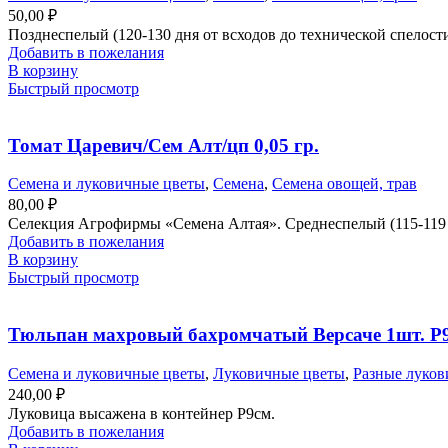
50,00
₽
Позднеспелый (120-130 дня от всходов до технической спелости
Добавить в пожелания
В корзину
Быстрый просмотр
Томат Царевич/Сем Алт/цп 0,05 гр.
Семена и луковичные цветы
,
Семена
,
Семена овощей, трав
80,00
₽
Селекция Агрофирмы «Семена Алтая». Среднеспелый (115-119 д
Добавить в пожелания
В корзину
Быстрый просмотр
Тюльпан махровый бахромчатый Версаче 1шт. Р
Семена и луковичные цветы
,
Луковичные цветы
,
Разные луко
240,00
₽
Луковица высажена в контейнер Р9см.
Добавить в пожелания