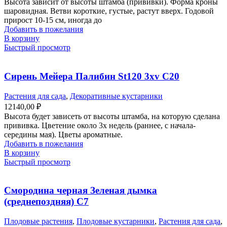
Высота зависит от высоты штамба (прививки). Форма кроны
шаровидная. Ветви короткие, густые, растут вверх. Годовой
прирост 10-15 см, иногда до
Добавить в пожелания
В корзину
Быстрый просмотр
Сирень Мейера Палибин St120 3xv С20
Растения для сада
,
Декоративные кустарники
12140,00
₽
Высота будет зависеть от высоты штамба, на которую сделана
прививка. Цветение около 3х недель (раннее, с начала-
середины мая). Цветы ароматные.
Добавить в пожелания
В корзину
Быстрый просмотр
Смородина черная Зеленая дымка
(среднепоздняя) С7
Плодовые растения
,
Плодовые кустарники
,
Растения для сада
,