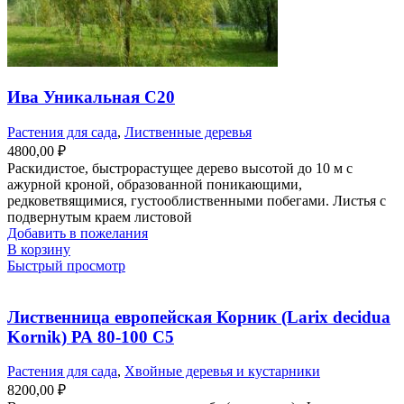
Ива Уникальная С20
Растения для сада
,
Лиственные деревья
4800,00
₽
Раскидистое, быстрорастущее дерево высотой до 10 м с
ажурной кроной, образованной поникающими,
редковетвящимися, густооблиственными побегами. Листья с
подвернутым краем листовой
Добавить в пожелания
В корзину
Быстрый просмотр
Лиственница европейская Корник (Larix decidua
Kornik) РА 80-100 С5
Растения для сада
,
Хвойные деревья и кустарники
8200,00
₽