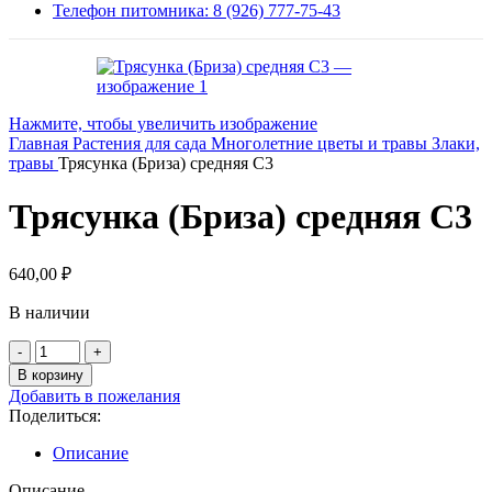
Телефон питомника: 8 (926) 777-75-43
Нажмите, чтобы увеличить изображение
Главная
Растения для сада
Многолетние цветы и травы
Злаки,
травы
Трясунка (Бриза) средняя С3
Трясунка (Бриза) средняя С3
640,00
₽
В наличии
Количество
товара
В корзину
Трясунка
Добавить в пожелания
(Бриза)
Поделиться:
средняя
С3
Описание
Описание