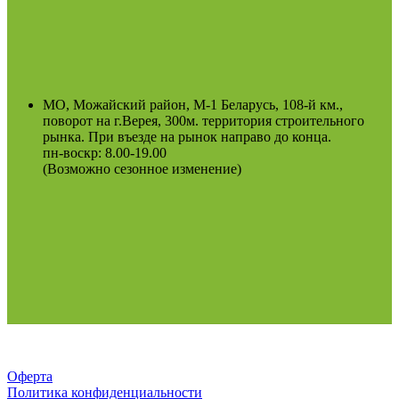
МО, Можайский район, М-1 Беларусь, 108-й км.,
поворот на г.Верея, 300м. территория строительного
рынка. При въезде на рынок направо до конца.
пн-воскр: 8.00-19.00
(Возможно сезонное изменение)
Оферта
Политика конфиденциальности