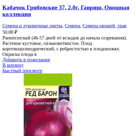
Кабачок Грибовские 37, 2,0г, Гавриш, Овощная
коллекция
Семена и луковичные цветы
,
Семена
,
Семена овощей, трав
50,00
₽
Раннеспелый (46-57 дней от всходов до начала созревания).
Растение кустовое, сильноветвистое. Плод
короткоцилиндрический, с ребристостью к плодоножке.
Окраска плода в
Добавить в пожелания
В корзину
Быстрый просмотр