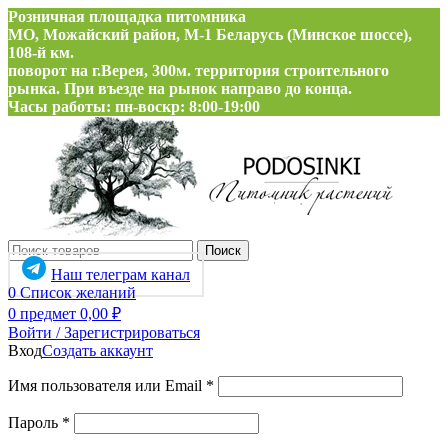
Розничная площадка питомника
МО, Можайский район, М-1 Беларусь (Минское шоссе),
108-й км.
поворот на г.Верея, 300м. территория строительного
рынка. При въезде на рынок направо до конца.
Часы работы: пн-воскр: 8:00-19:00
Поиск
Наш телеграм канал
0
Список желаний
0
предмет
0,00
₽
Войти / Зарегистрироваться
Вход
Создать аккаунт
Обязательно
Имя пользователя или Email
*
Обязательно
Пароль
*