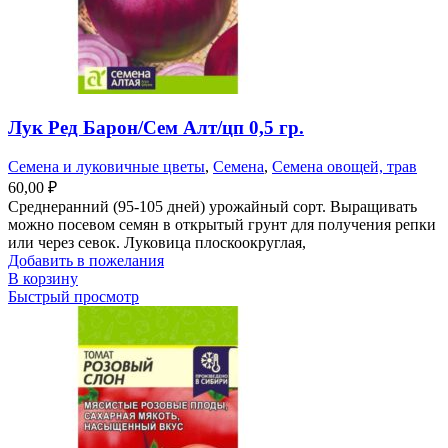
Лук Ред Барон/Сем Алт/цп 0,5 гр.
Семена и луковичные цветы
,
Семена
,
Семена овощей, трав
60,00
₽
Среднеранний (95-105 дней) урожайный сорт. Выращивать
можно посевом семян в открытый грунт для получения репки
или через севок. Луковица плоскоокруглая,
Добавить в пожелания
В корзину
Быстрый просмотр