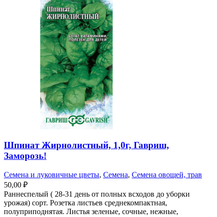
Шпинат Жирнолистный, 1,0г, Гавриш,
Заморозь!
Семена и луковичные цветы
,
Семена
,
Семена овощей, трав
50,00
₽
Раннеспелый ( 28-31 день от полных всходов до уборки
урожая) сорт. Розетка листьев среднекомпактная,
полуприподнятая. Листья зеленые, сочные, нежные,