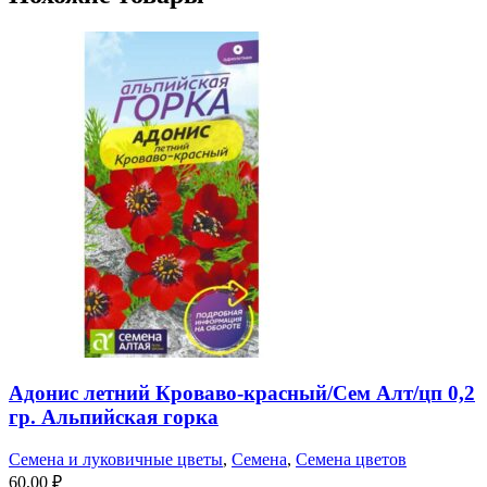
Адонис летний Кроваво-красный/Сем Алт/цп 0,2
гр. Альпийская горка
Семена и луковичные цветы
,
Семена
,
Семена цветов
60,00
₽