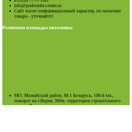
8 (926) 777-75-43
info@podosinki-center.ru
Сайт носит информационный характер, по наличию
товара - уточняйте!
Розничная площадка питомника
МО, Можайский район, М-1 Беларусь, 108-й км.,
поворот на г.Верея, 300м. территория строительного
рынка. При въезде на рынок направо до конца.
пн-воскр: 8.00-19.00
(Возможно сезонное изменение)