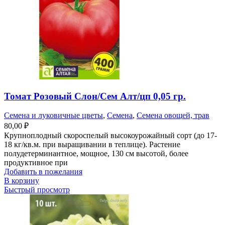
Томат Розовый Слон/Сем Алт/цп 0,05 гр.
Семена и луковичные цветы
,
Семена
,
Семена овощей, трав
80,00
₽
Крупноплодный скороспелый высокоурожайный сорт (до 17-
18 кг/кв.м. при выращивании в теплице). Растение
полудетерминантное, мощное, 130 см высотой, более
продуктивное при
Добавить в пожелания
В корзину
Быстрый просмотр