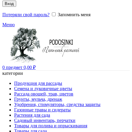
Вход
Потеряли свой пароль?
Запомнить меня
Меню
0
предмет
0,00
₽
категории
Продукция для рассады
Семена и луковичные цветы
Рассада овощей, трав, цветов
Грунты, мульча, дренаж
Удобрения, стимуляторы, средства защиты
Газонные травы и сидераты
Растения для сада
Садовый инвентарь, перчатки
Товары для полива и опрыскивания
Товары для сада