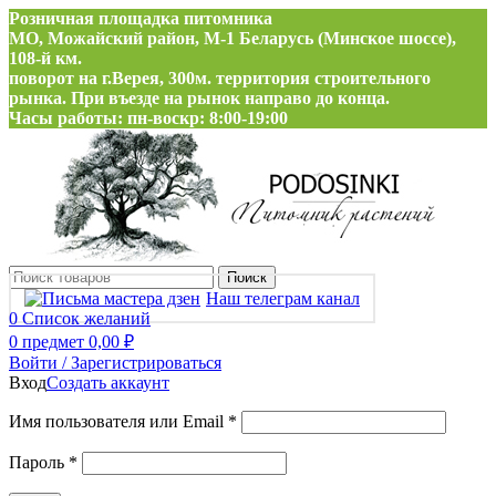
Розничная площадка питомника
МО, Можайский район, М-1 Беларусь (Минское шоссе),
108-й км.
поворот на г.Верея, 300м. территория строительного
рынка. При въезде на рынок направо до конца.
Часы работы: пн-воскр: 8:00-19:00
Поиск
Наш телеграм канал
0
Список желаний
0
предмет
0,00
₽
Войти / Зарегистрироваться
Вход
Создать аккаунт
Обязательно
Имя пользователя или Email
*
Обязательно
Пароль
*