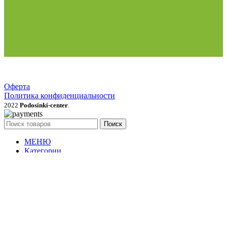
Оферта
Политика конфиденциальности
2022
Podosinki-center
.
Поиск
МЕНЮ
Категории
Продукция для рассады
Семена и луковичные цветы
Рассада овощей, трав, цветов
Грунты, мульча, дренаж
Удобрения, стимуляторы, средства защиты
Газонные травы и сидераты
Растения для сада