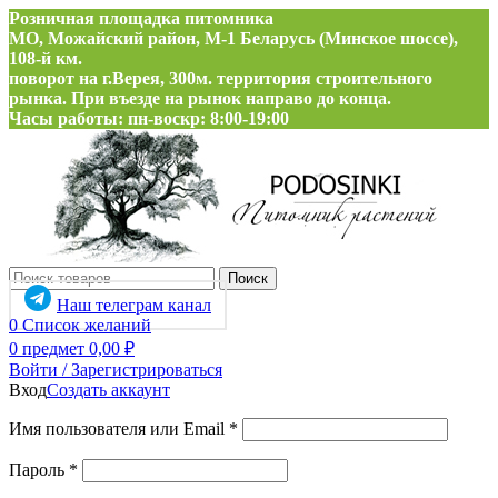
Розничная площадка питомника
МО, Можайский район, М-1 Беларусь (Минское шоссе),
108-й км.
поворот на г.Верея, 300м. территория строительного
рынка. При въезде на рынок направо до конца.
Часы работы: пн-воскр: 8:00-19:00
Поиск
Наш телеграм канал
0
Список желаний
0
предмет
0,00
₽
Войти / Зарегистрироваться
Вход
Создать аккаунт
Обязательно
Имя пользователя или Email
*
Обязательно
Пароль
*