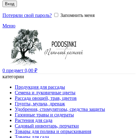
Вход
Потеряли свой пароль?
Запомнить меня
Меню
0
предмет
0,00
₽
категории
Продукция для рассады
Семена и луковичные цветы
Рассада овощей, трав, цветов
Грунты, мульча, дренаж
Удобрения, стимуляторы, средства защиты
Газонные травы и сидераты
Растения для сада
Садовый инвентарь, перчатки
Товары для полива и опрыскивания
Товары для сада