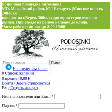
Розничная площадка питомника
МО, Можайский район, М-1 Беларусь (Минское шоссе),
108-й км.
поворот на г.Верея, 300м. территория строительного
рынка. При въезде на рынок направо до конца.
Часы работы: пн-воскр: 8:00-19:00
Поиск
Наш телеграм канал
0
Список желаний
0
предмет
0,00
₽
Войти / Зарегистрироваться
Вход
Создать аккаунт
Обязательно
Имя пользователя или Email
*
Обязательно
Пароль
*