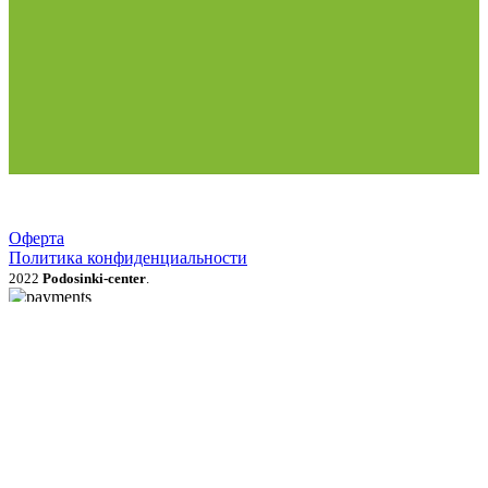
Оферта
Политика конфиденциальности
2022
Podosinki-center
.
Поиск
МЕНЮ
Категории
Продукция для рассады
Семена и луковичные цветы
Рассада овощей, трав, цветов
Грунты, мульча, дренаж