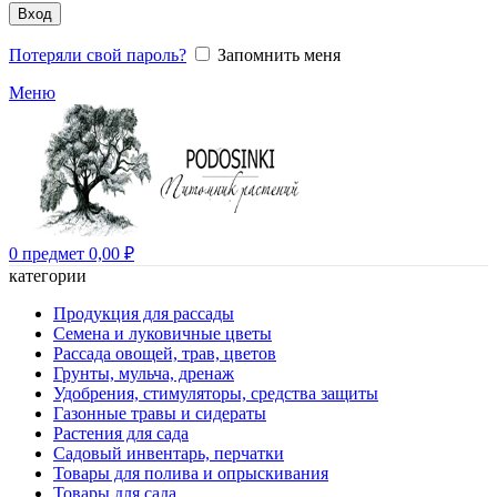
Вход
Потеряли свой пароль?
Запомнить меня
Меню
0
предмет
0,00
₽
категории
Продукция для рассады
Семена и луковичные цветы
Рассада овощей, трав, цветов
Грунты, мульча, дренаж
Удобрения, стимуляторы, средства защиты
Газонные травы и сидераты
Растения для сада
Садовый инвентарь, перчатки
Товары для полива и опрыскивания
Товары для сада