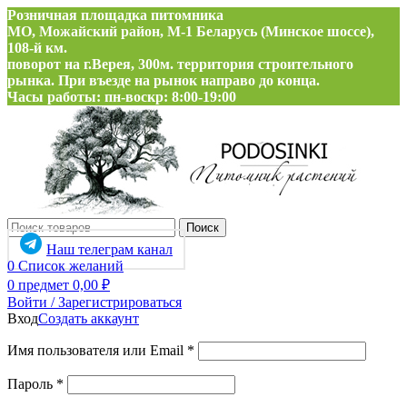
Розничная площадка питомника
МО, Можайский район, М-1 Беларусь (Минское шоссе),
108-й км.
поворот на г.Верея, 300м. территория строительного
рынка. При въезде на рынок направо до конца.
Часы работы: пн-воскр: 8:00-19:00
Поиск
Наш телеграм канал
0
Список желаний
0
предмет
0,00
₽
Войти / Зарегистрироваться
Вход
Создать аккаунт
Обязательно
Имя пользователя или Email
*
Обязательно
Пароль
*