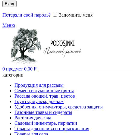
Вход
Потеряли свой пароль?
Запомнить меня
Меню
0
предмет
0,00
₽
категории
Продукция для рассады
Семена и луковичные цветы
Рассада овощей, трав, цветов
Грунты, мульча, дренаж
Удобрения, стимуляторы, средства защиты
Газонные травы и сидераты
Растения для сада
Садовый инвентарь, перчатки
Товары для полива и опрыскивания
Товары для сада