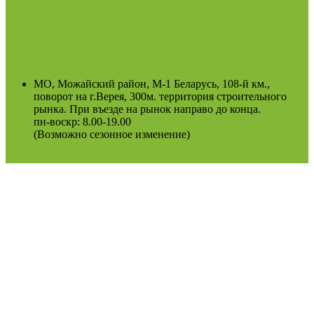
МО, Можайский район, М-1 Беларусь, 108-й км.,
поворот на г.Верея, 300м. территория строительного
рынка. При въезде на рынок направо до конца.
пн-воскр: 8.00-19.00
(Возможно сезонное изменение)