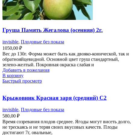
Груша Память Жегалова (осенняя) 2г.
invisible
,
Плодовые без показа
1050,00
₽
Вес до 130г. Форма может быть как двояко-конической, так и
обратнояйцевидной. Основной цвет груш стандартный,
зелено-желтый. Покровная окраска слабая и
Добавить в пожелания
В корзину
Быстрый просмотр
Крыжовник Красная заря (средний) С2
invisible
,
Плодовые без показа
580,00
₽
Время созревания плодов среднее. Ягоды могут висеть долго,
не трескаясь и не теряя своих вкусовых качеств. Плоды
достигают 7г, овальные,