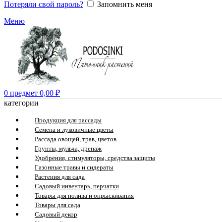
Потеряли свой пароль?
Запомнить меня
Меню
0
предмет
0,00
₽
категории
Продукция для рассады
Семена и луковичные цветы
Рассада овощей, трав, цветов
Грунты, мульча, дренаж
Удобрения, стимуляторы, средства защиты
Газонные травы и сидераты
Растения для сада
Садовый инвентарь, перчатки
Товары для полива и опрыскивания
Товары для сада
Садовый декор