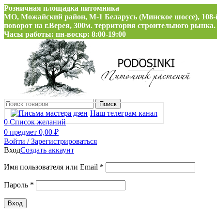
Розничная площадка питомника
МО, Можайский район, М-1 Беларусь (Минское шоссе), 108-
поворот на г.Верея, 300м. территория строительного рынка.
Часы работы: пн-воскр: 8:00-19:00
Поиск
Наш телеграм канал
0
Список желаний
0
предмет
0,00
₽
Войти / Зарегистрироваться
Вход
Создать аккаунт
Обязательно
Имя пользователя или Email
*
Обязательно
Пароль
*
Вход