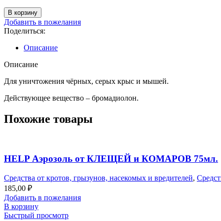
Количество
В корзину
товара
Добавить в пожелания
Зерно
Поделиться:
от
крыс
Описание
и
мышей
Описание
50
Для уничтожения чёрных, серых крыс и мышей.
гр.
EG
Действующее вещество – бромадиолон.
euroguard
Похожие товары
HELP Аэрозоль от КЛЕЩЕЙ и КОМАРОВ 75мл.
Средства от кротов, грызунов, насекомых и вредителей
,
Средст
185,00
₽
Добавить в пожелания
В корзину
Быстрый просмотр