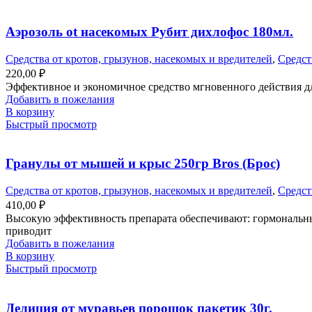
Аэрозоль ot насекомых Рубит дихлофос 180мл.
Средства от кротов, грызунов, насекомых и вредителей
,
Средст
220,00
₽
Эффективное и экономичное средство мгновенного действия дл
Добавить в пожелания
В корзину
Быстрый просмотр
Гранулы от мышей и крыс 250гр Bros (Брос)
Средства от кротов, грызунов, насекомых и вредителей
,
Средст
410,00
₽
Высокую эффективность препарата обеспечивают: гормональны
приводит
Добавить в пожелания
В корзину
Быстрый просмотр
Делиция от муравьев порошок пакетик 30г.