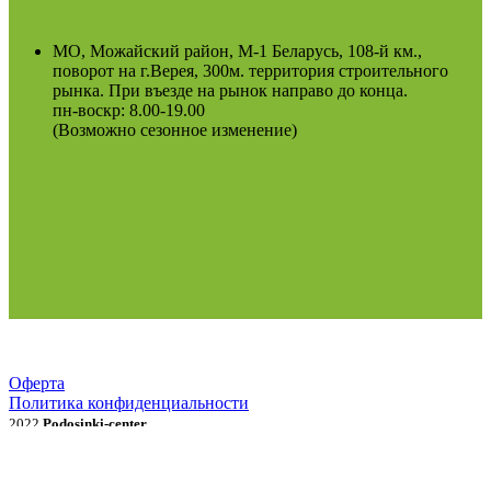
МО, Можайский район, М-1 Беларусь, 108-й км.,
поворот на г.Верея, 300м. территория строительного
рынка. При въезде на рынок направо до конца.
пн-воскр: 8.00-19.00
(Возможно сезонное изменение)
Оферта
Политика конфиденциальности
2022
Podosinki-center
.
Поиск