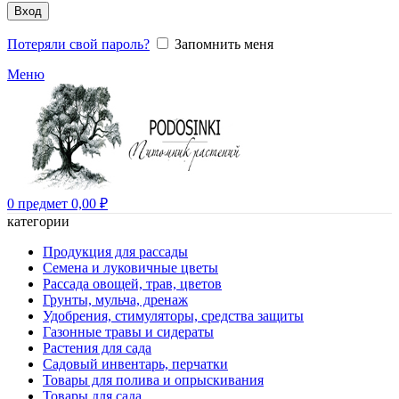
Вход
Потеряли свой пароль?
Запомнить меня
Меню
0
предмет
0,00
₽
категории
Продукция для рассады
Семена и луковичные цветы
Рассада овощей, трав, цветов
Грунты, мульча, дренаж
Удобрения, стимуляторы, средства защиты
Газонные травы и сидераты
Растения для сада
Садовый инвентарь, перчатки
Товары для полива и опрыскивания
Товары для сада