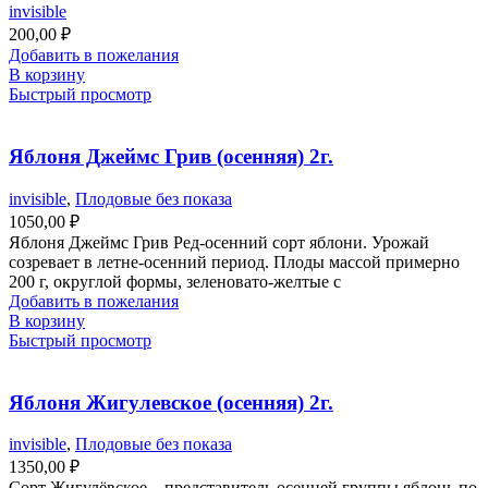
invisible
200,00
₽
Добавить в пожелания
В корзину
Быстрый просмотр
Яблоня Джеймс Грив (осенняя) 2г.
invisible
,
Плодовые без показа
1050,00
₽
Яблоня Джеймс Грив Ред-осенний сорт яблони. Урожай
созревает в летне-осенний период. Плоды массой примерно
200 г, округлой формы, зеленовато-желтые с
Добавить в пожелания
В корзину
Быстрый просмотр
Яблоня Жигулевское (осенняя) 2г.
invisible
,
Плодовые без показа
1350,00
₽
Сорт Жигулёвское – представитель осенней группы яблонь по