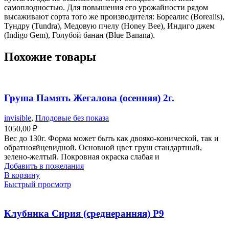
самоплодностью. Для повышения его урожайности рядом
высаживают сорта того же производителя: Бореалис (Borealis),
Тундру (Tundra), Медовую пчелу (Honey Bee), Индиго джем
(Indigo Gem), Голубой банан (Blue Banana).
Похожие товары
Груша Память Жегалова (осенняя) 2г.
invisible
,
Плодовые без показа
1050,00
₽
Вес до 130г. Форма может быть как двояко-конической, так и
обратнояйцевидной. Основной цвет груш стандартный,
зелено-желтый. Покровная окраска слабая и
Добавить в пожелания
В корзину
Быстрый просмотр
Клубника Сирия (среднеранняя) Р9