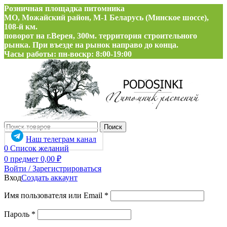
Розничная площадка питомника
МО, Можайский район, М-1 Беларусь (Минское шоссе),
108-й км.
поворот на г.Верея, 300м. территория строительного
рынка. При въезде на рынок направо до конца.
Часы работы: пн-воскр: 8:00-19:00
Поиск
Наш телеграм канал
0
Список желаний
0
предмет
0,00
₽
Войти / Зарегистрироваться
Вход
Создать аккаунт
Обязательно
Имя пользователя или Email
*
Обязательно
Пароль
*