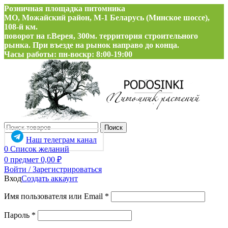
Розничная площадка питомника
МО, Можайский район, М-1 Беларусь (Минское шоссе),
108-й км.
поворот на г.Верея, 300м. территория строительного
рынка. При въезде на рынок направо до конца.
Часы работы: пн-воскр: 8:00-19:00
Поиск
Наш телеграм канал
0
Список желаний
0
предмет
0,00
₽
Войти / Зарегистрироваться
Вход
Создать аккаунт
Обязательно
Имя пользователя или Email
*
Обязательно
Пароль
*