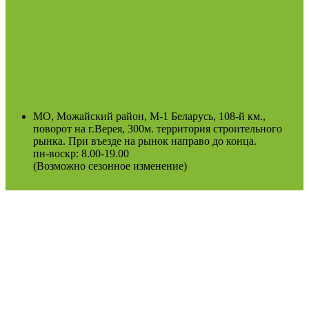
МО, Можайский район, М-1 Беларусь, 108-й км.,
поворот на г.Верея, 300м. территория строительного
рынка. При въезде на рынок направо до конца.
пн-воскр: 8.00-19.00
(Возможно сезонное изменение)