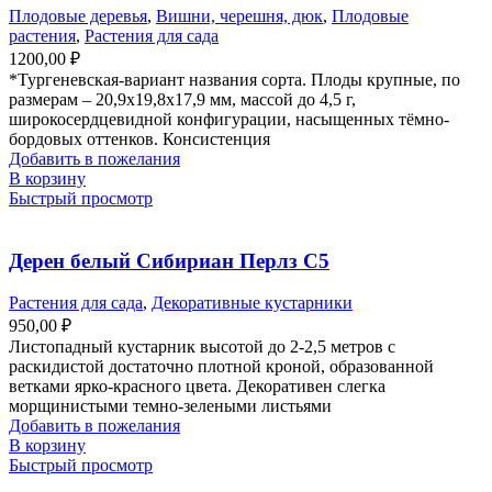
Плодовые деревья
,
Вишни, черешня, дюк
,
Плодовые
растения
,
Растения для сада
1200,00
₽
*Тургеневская-вариант названия сорта. Плоды крупные, по
размерам – 20,9х19,8х17,9 мм, массой до 4,5 г,
широкосердцевидной конфигурации, насыщенных тёмно-
бордовых оттенков. Консистенция
Добавить в пожелания
В корзину
Быстрый просмотр
Дерен белый Сибириан Перлз С5
Растения для сада
,
Декоративные кустарники
950,00
₽
Листопадный кустарник высотой до 2-2,5 метров с
раскидистой достаточно плотной кроной, образованной
ветками ярко-красного цвета. Декоративен слегка
морщинистыми темно-зелеными листьями
Добавить в пожелания
В корзину
Быстрый просмотр