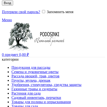
Вход
Потеряли свой пароль?
Запомнить меня
Меню
0
предмет
0,00
₽
категории
Продукция для рассады
Семена и луковичные цветы
Рассада овощей, трав, цветов
Грунты, мульча, дренаж
Удобрения, стимуляторы, средства защиты
Газонные травы и сидераты
Растения для сада
Садовый инвентарь, перчатки
Товары для полива и опрыскивания
Товары для сада