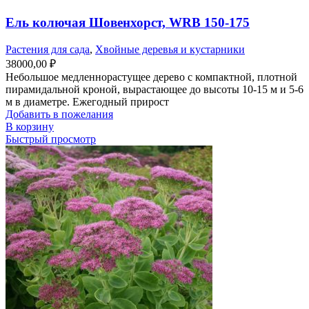
Ель колючая Шовенхорст, WRB 150-175
Растения для сада
,
Хвойные деревья и кустарники
38000,00
₽
Небольшое медленнорастущее дерево с компактной, плотной
пирамидальной кроной, вырастающее до высоты 10-15 м и 5-6
м в диаметре. Ежегодный прирост
Добавить в пожелания
В корзину
Быстрый просмотр