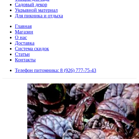
Садовый декор
Укрывной материал
Для пикника и отдыха
Главная
Магазин
О нас
Доставка
Система скидок
Статьи
Контакты
Телефон питомника: 8 (926) 777-75-43