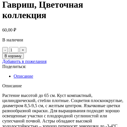
Гавриш, Цветочная
коллекция
60,00
₽
В наличии
Количество
товара
В корзину
Астра
Добавить в пожелания
Мацумото,
Поделиться:
смесь,
0,3г,
Описание
Гавриш,
Цветочная
Описание
коллекция
Растение высотой до 65 см. Куст компактный,
цилиндрический, стебли плотные. Соцветия плоскоокруглые,
диаметром 8,5-9,5 см, с желтым центром. Язычковые цветки
разнообразной окраски. Для выращивания подходят хорошо
освещенные участки с плодородной суглинистой или
супесчаной почвой. Астры обладают высокой
холодостойкостью – хорошо переносят заморозки до -3-4°C.