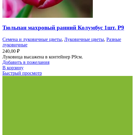
Тюльпан махровый ранний Колумбус 1шт. Р9
Семена и луковичные цветы
,
Луковичные цветы
,
Разные
луковичные
240,00
₽
Луковица высажена в контейнер Р9см.
Добавить в пожелания
В корзину
Быстрый просмотр