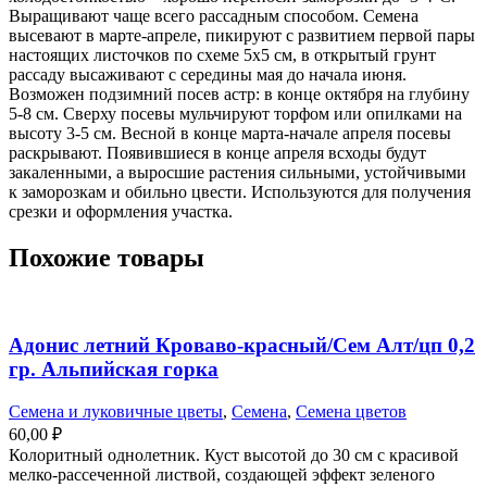
Выращивают чаще всего рассадным способом. Семена
высевают в марте-апреле, пикируют с развитием первой пары
настоящих листочков по схеме 5х5 см, в открытый грунт
рассаду высаживают с середины мая до начала июня.
Возможен подзимний посев астр: в конце октября на глубину
5-8 см. Сверху посевы мульчируют торфом или опилками на
высоту 3-5 см. Весной в конце марта-начале апреля посевы
раскрывают. Появившиеся в конце апреля всходы будут
закаленными, а выросшие растения сильными, устойчивыми
к заморозкам и обильно цвести. Используются для получения
срезки и оформления участка.
Похожие товары
Адонис летний Кроваво-красный/Сем Алт/цп 0,2
гр. Альпийская горка
Семена и луковичные цветы
,
Семена
,
Семена цветов
60,00
₽
Колоритный однолетник. Куст высотой до 30 см с красивой
мелко-рассеченной листвой, создающей эффект зеленого