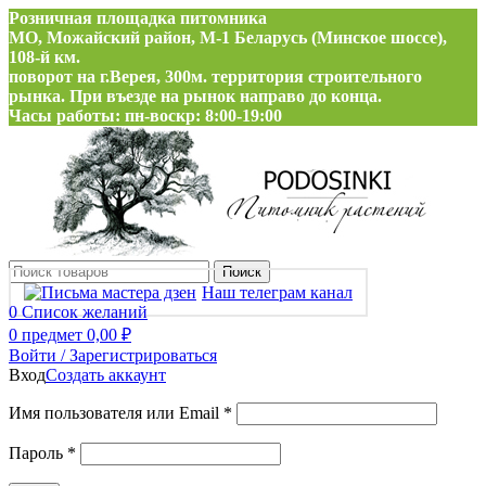
Розничная площадка питомника
МО, Можайский район, М-1 Беларусь (Минское шоссе),
108-й км.
поворот на г.Верея, 300м. территория строительного
рынка. При въезде на рынок направо до конца.
Часы работы: пн-воскр: 8:00-19:00
Поиск
Наш телеграм канал
0
Список желаний
0
предмет
0,00
₽
Войти / Зарегистрироваться
Вход
Создать аккаунт
Обязательно
Имя пользователя или Email
*
Обязательно
Пароль
*