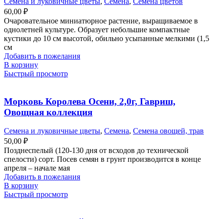
Семена и луковичные цветы
,
Семена
,
Семена цветов
60,00
₽
Очаровательное миниатюрное растение, выращиваемое в
однолетней культуре. Образует небольшие компактные
кустики до 10 см высотой, обильно усыпанные мелкими (1,5
см
Добавить в пожелания
В корзину
Быстрый просмотр
Морковь Королева Осени, 2,0г, Гавриш,
Овощная коллекция
Семена и луковичные цветы
,
Семена
,
Семена овощей, трав
50,00
₽
Позднеспелый (120-130 дня от всходов до технической
спелости) сорт. Посев семян в грунт производится в конце
апреля – начале мая
Добавить в пожелания
В корзину
Быстрый просмотр