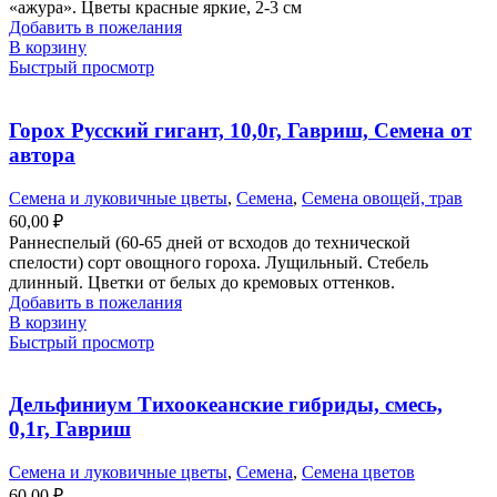
«ажура». Цветы красные яркие, 2-3 см
Добавить в пожелания
В корзину
Быстрый просмотр
Горох Русский гигант, 10,0г, Гавриш, Семена от
автора
Семена и луковичные цветы
,
Семена
,
Семена овощей, трав
60,00
₽
Раннеспелый (60-65 дней от всходов до технической
спелости) сорт овощного гороха. Лущильный. Стебель
длинный. Цветки от белых до кремовых оттенков.
Добавить в пожелания
В корзину
Быстрый просмотр
Дельфиниум Тихоокеанские гибриды, смесь,
0,1г, Гавриш
Семена и луковичные цветы
,
Семена
,
Семена цветов
60,00
₽