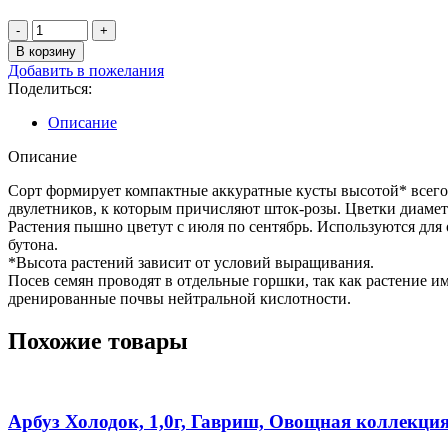
Количество
товара
В корзину
Шток-
Добавить в пожелания
роза
Поделиться:
Королевская
лиловая
Описание
10
шт.
Описание
АЭ
Сорт формирует компактные аккуратные кусты высотой* всего 
двулетников, к которым причисляют шток-розы. Цветки диамет
Растения пышно цветут с июля по сентябрь. Используются для 
бутона.
*Высота растений зависит от условий выращивания.
Посев семян проводят в отдельные горшки, так как растение и
дренированные почвы нейтральной кислотности.
Похожие товары
Арбуз Холодок, 1,0г, Гавриш, Овощная коллекци