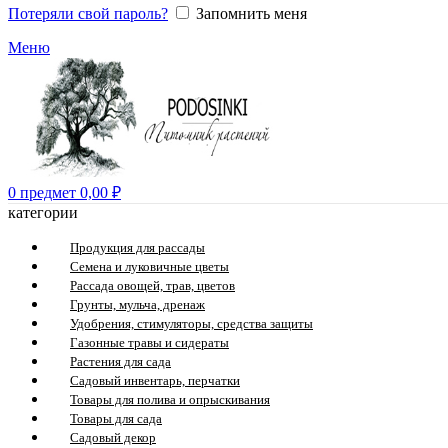
Потеряли свой пароль?
Запомнить меня
Меню
0
предмет
0,00
₽
категории
Продукция для рассады
Семена и луковичные цветы
Рассада овощей, трав, цветов
Грунты, мульча, дренаж
Удобрения, стимуляторы, средства защиты
Газонные травы и сидераты
Растения для сада
Садовый инвентарь, перчатки
Товары для полива и опрыскивания
Товары для сада
Садовый декор