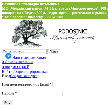
Розничная площадка питомника
МО, Можайский район, М-1 Беларусь (Минское шоссе), 108-
поворот на г.Верея, 300м. территория строительного рынка.
Часы работы: пн-воскр: 8:00-19:00
Поиск
Наш телеграм канал
0
Список желаний
0
предмет
0,00
₽
Войти / Зарегистрироваться
Вход
Создать аккаунт
Обязательно
Имя пользователя или Email
*
Обязательно
Пароль
*
Вход