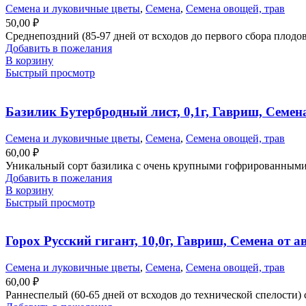
Семена и луковичные цветы
,
Семена
,
Семена овощей, трав
50,00
₽
Среднепоздний (85-97 дней от всходов до первого сбора плодов)
Добавить в пожелания
В корзину
Быстрый просмотр
Базилик Бутербродный лист, 0,1г, Гавриш, Семен
Семена и луковичные цветы
,
Семена
,
Семена овощей, трав
60,00
₽
Уникальный сорт базилика с очень крупными гофрированными ли
Добавить в пожелания
В корзину
Быстрый просмотр
Горох Русский гигант, 10,0г, Гавриш, Семена от а
Семена и луковичные цветы
,
Семена
,
Семена овощей, трав
60,00
₽
Раннеспелый (60-65 дней от всходов до технической спелости)