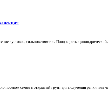
коллекция
астение кустовое, сильноветвистое. Плод короткоцилиндрический,
о посевом семян в открытый грунт для получения репки или чер