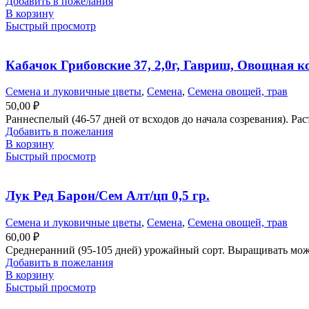
Добавить в пожелания
В корзину
Быстрый просмотр
Кабачок Грибовские 37, 2,0г, Гавриш, Овощная 
Семена и луковичные цветы
,
Семена
,
Семена овощей, трав
50,00
₽
Раннеспелый (46-57 дней от всходов до начала созревания). Р
Добавить в пожелания
В корзину
Быстрый просмотр
Лук Ред Барон/Сем Алт/цп 0,5 гр.
Семена и луковичные цветы
,
Семена
,
Семена овощей, трав
60,00
₽
Среднеранний (95-105 дней) урожайный сорт. Выращивать можн
Добавить в пожелания
В корзину
Быстрый просмотр