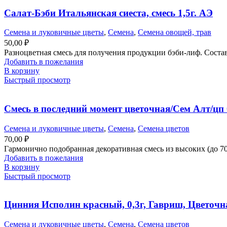
Салат-Бэби Итальянская сиеста, смесь 1,5г. АЭ
Семена и луковичные цветы
,
Семена
,
Семена овощей, трав
50,00
₽
Разноцветная смесь для получения продукции бэби-лиф. Состав:
Добавить в пожелания
В корзину
Быстрый просмотр
Смесь в последний момент цветочная/Сем Алт/цп 0
Семена и луковичные цветы
,
Семена
,
Семена цветов
70,00
₽
Гармонично подобранная декоративная смесь из высоких (до 7
Добавить в пожелания
В корзину
Быстрый просмотр
Цинния Исполин красный, 0,3г, Гавриш, Цветочн
Семена и луковичные цветы
,
Семена
,
Семена цветов