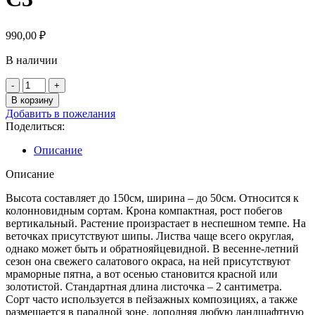
990,00
₽
В наличии
Количество
товара
В корзину
Барбарис
Добавить в пожелания
Тунберга
Поделиться:
Поуввов
С3
Описание
Описание
Высота составляет до 150см, ширина – до 50см. Относится к
колонновидным сортам. Крона компактная, рост побегов
вертикальный. Растение произрастает в неспешном темпе. На
веточках присутствуют шипы. Листва чаще всего округлая,
однако может быть и обратнояйцевидной. В весенне-летний
сезон она свежего салатового окраса, на ней присутствуют
мраморные пятна, а вот осенью становится красной или
золотистой. Стандартная длина листочка – 2 сантиметра.
Сорт часто используется в пейзажных композициях, а также
размещается в парадной зоне, дополняя любую ландшафтную