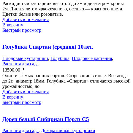
Раскидистый кустарник высотой до 3м и диаметром кроны
2м. Листья летом ярко-зеленого, осенью — красного цвета.
Цветки белые или розоватые,
Добавить в пожелания
В корзину
Быстрый просмотр
Голубика Спартан (средняя) 10лет.
Плодовые кустарники
,
Голубика
,
Плодовые растения
,
Растения для сада
13500,00
₽
Один из самых ранних сортов. Созревание в июле. Вес ягода
до 2г., диаметр 18мм. Голубика «Спартан» отличается высокой
урожайностью, до
Добавить в пожелания
В корзину
Быстрый просмотр
Дерен белый Сибириан Перлз С5
Растения для сада
,
Декоративные кустарники