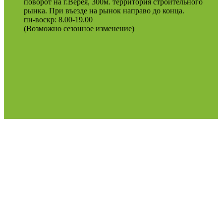
поворот на г.Верея, 300м. территория строительного
рынка. При въезде на рынок направо до конца.
пн-воскр: 8.00-19.00
(Возможно сезонное изменение)
Оферта
Политика конфиденциальности
2022
Podosinki-center
.
Поиск
МЕНЮ
Категории