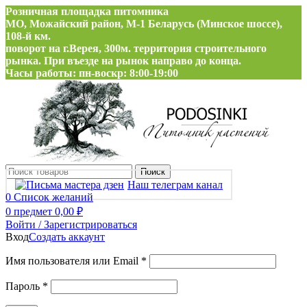
Розничная площадка питомника
МО, Можайский район, М-1 Беларусь (Минское шоссе),
108-й км.
поворот на г.Верея, 300м. территория строительного
рынка. При въезде на рынок направо до конца.
Часы работы: пн-воскр: 8:00-19:00
Поиск
Наш телеграм канал
0
Список желаний
0
предмет
0,00
₽
Войти / Зарегистрироваться
Вход
Создать аккаунт
Обязательно
Имя пользователя или Email
*
Обязательно
Пароль
*