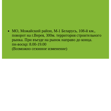
МО, Можайский район, М-1 Беларусь, 108-й км.,
поворот на г.Верея, 300м. территория строительного
рынка. При въезде на рынок направо до конца.
пн-воскр: 8.00-19.00
(Возможно сезонное изменение)