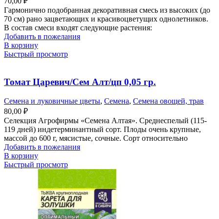
70,00
₽
Гармонично подобранная декоративная смесь из высоких (до
70 см) рано зацветающих и красивоцветущих однолетников.
В состав смеси входят следующие растения:
Добавить в пожелания
В корзину
Быстрый просмотр
Томат Царевич/Сем Алт/цп 0,05 гр.
Семена и луковичные цветы
,
Семена
,
Семена овощей, трав
80,00
₽
Селекция Агрофирмы «Семена Алтая». Среднеспелый (115-
119 дней) индетерминантный сорт. Плоды очень крупные,
массой до 600 г, мясистые, сочные. Сорт относительно
Добавить в пожелания
В корзину
Быстрый просмотр