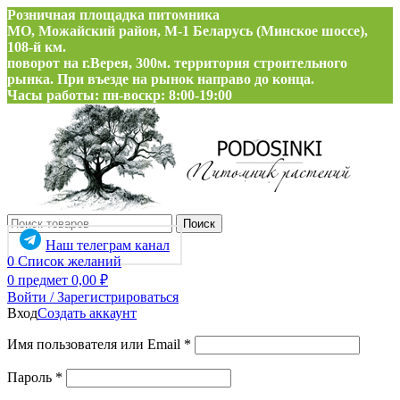
Розничная площадка питомника
МО, Можайский район, М-1 Беларусь (Минское шоссе),
108-й км.
поворот на г.Верея, 300м. территория строительного
рынка. При въезде на рынок направо до конца.
Часы работы: пн-воскр: 8:00-19:00
Поиск
Наш телеграм канал
0
Список желаний
0
предмет
0,00
₽
Войти / Зарегистрироваться
Вход
Создать аккаунт
Обязательно
Имя пользователя или Email
*
Обязательно
Пароль
*