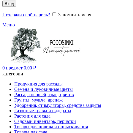
Вход
Потеряли свой пароль?
Запомнить меня
Меню
0
предмет
0,00
₽
категории
Продукция для рассады
Семена и луковичные цветы
Рассада овощей, трав, цветов
Грунты, мульча, дренаж
Удобрения, стимуляторы, средства защиты
Газонные травы и сидераты
Растения для сада
Садовый инвентарь, перчатки
Товары для полива и опрыскивания
Товары для сада