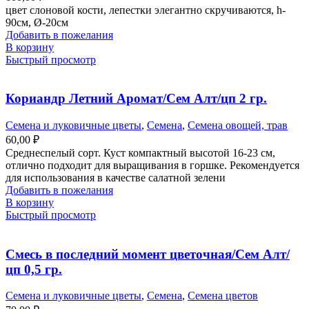
цвет слоновой кости, лепестки элегантно скручиваются, h-
90см, Ø-20см
Добавить в пожелания
В корзину
Быстрый просмотр
Кориандр Летний Аромат/Сем Алт/цп 2 гр.
Семена и луковичные цветы
,
Семена
,
Семена овощей, трав
60,00
₽
Среднеспелый сорт. Куст компактный высотой 16-23 см,
отлично подходит для выращивания в горшке. Рекомендуется
для использования в качестве салатной зелени
Добавить в пожелания
В корзину
Быстрый просмотр
Смесь в последний момент цветочная/Сем Алт/
цп 0,5 гр.
Семена и луковичные цветы
,
Семена
,
Семена цветов