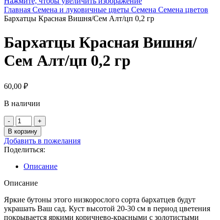
Нажмите, чтобы увеличить изображение
Главная
Семена и луковичные цветы
Семена
Семена цветов
Бархатцы Красная Вишня/Сем Алт/цп 0,2 гр
Бархатцы Красная Вишня/
Сем Алт/цп 0,2 гр
60,00
₽
В наличии
Количество
товара
В корзину
Бархатцы
Добавить в пожелания
Красная
Поделиться:
Вишня/
Сем
Описание
Алт/
цп
Описание
0,2
гр
Яркие бутоны этого низкорослого сорта бархатцев будут
украшать Ваш сад. Куст высотой 20-30 см в период цветения
покрывается яркими коричнево-красными с золотистыми