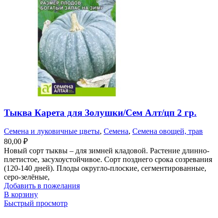
Тыква Карета для Золушки/Сем Алт/цп 2 гр.
Семена и луковичные цветы
,
Семена
,
Семена овощей, трав
80,00
₽
Новый сорт тыквы – для зимней кладовой. Растение длинно-
плетистое, засухоустойчивое. Сорт позднего срока созревания
(120-140 дней). Плоды округло-плоские, сегментированные,
серо-зелёные,
Добавить в пожелания
В корзину
Быстрый просмотр