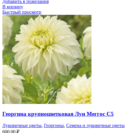
Добавить в пожелания
В корзину
Быстрый просмотр
Георгина крупноцветковая Луи Меггос С5
Луковичные цветы
,
Георгины
,
Семена и луковичные цветы
600,00
₽