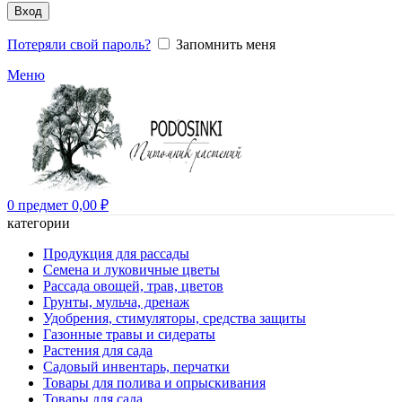
Вход
Потеряли свой пароль?
Запомнить меня
Меню
0
предмет
0,00
₽
категории
Продукция для рассады
Семена и луковичные цветы
Рассада овощей, трав, цветов
Грунты, мульча, дренаж
Удобрения, стимуляторы, средства защиты
Газонные травы и сидераты
Растения для сада
Садовый инвентарь, перчатки
Товары для полива и опрыскивания
Товары для сада