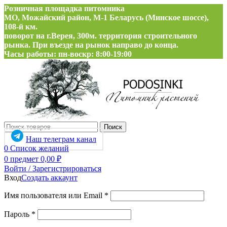
Розничная площадка питомника
МО, Можайский район, М-1 Беларусь (Минское шоссе),
108-й км.
поворот на г.Верея, 300м. территория строительного
рынка. При въезде на рынок направо до конца.
Часы работы: пн-воскр: 8:00-19:00
Поиск
Наш телеграм канал
0
Список желаний
0
предмет
0,00
₽
Войти / Зарегистрироваться
Вход
Создать аккаунт
Обязательно
Имя пользователя или Email
*
Обязательно
Пароль
*