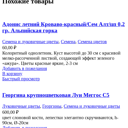
Похожие товары
Адонис летний Кроваво-красный/Сем Алт/цп 0,2
гр. Альпийская горка
Семена и луковичные цветы
,
Семена
,
Семена цветов
60,00
₽
Колоритный однолетник. Куст высотой до 30 см с красивой
мелко-рассеченной листвой, создающей эффект зеленого
«ажура». Цветы красные яркие, 2-3 см
Добавить в пожелания
В корзину
Быстрый просмотр
Георгина крупноцветковая Луи Меггос С5
Луковичные цветы
,
Георгины
,
Семена и луковичные цветы
600,00
₽
цвет слоновой кости, лепестки элегантно скручиваются, h-
90см, Ø-20см
Добавить в пожелания