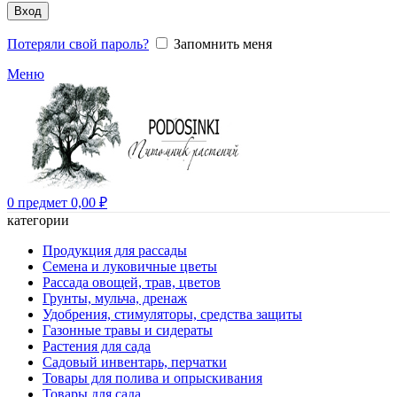
Вход
Потеряли свой пароль?
Запомнить меня
Меню
0
предмет
0,00
₽
категории
Продукция для рассады
Семена и луковичные цветы
Рассада овощей, трав, цветов
Грунты, мульча, дренаж
Удобрения, стимуляторы, средства защиты
Газонные травы и сидераты
Растения для сада
Садовый инвентарь, перчатки
Товары для полива и опрыскивания
Товары для сада