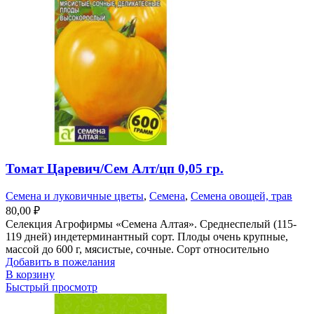
Томат Царевич/Сем Алт/цп 0,05 гр.
Семена и луковичные цветы
,
Семена
,
Семена овощей, трав
80,00
₽
Селекция Агрофирмы «Семена Алтая». Среднеспелый (115-
119 дней) индетерминантный сорт. Плоды очень крупные,
массой до 600 г, мясистые, сочные. Сорт относительно
Добавить в пожелания
В корзину
Быстрый просмотр