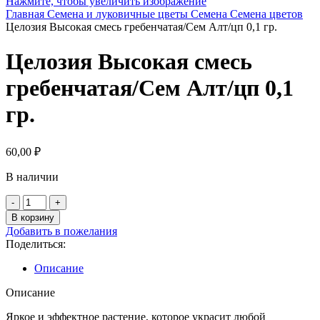
Нажмите, чтобы увеличить изображение
Главная
Семена и луковичные цветы
Семена
Семена цветов
Целозия Высокая смесь гребенчатая/Сем Алт/цп 0,1 гр.
Целозия Высокая смесь
гребенчатая/Сем Алт/цп 0,1
гр.
60,00
₽
В наличии
Количество
товара
В корзину
Целозия
Добавить в пожелания
Высокая
Поделиться:
смесь
гребенчатая/
Описание
Сем
Алт/
Описание
цп
0,1
Яркое и эффектное растение, которое украсит любой