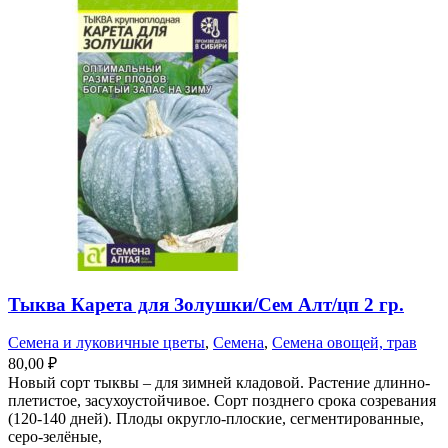
Тыква Карета для Золушки/Сем Алт/цп 2 гр.
Семена и луковичные цветы
,
Семена
,
Семена овощей, трав
80,00
₽
Новый сорт тыквы – для зимней кладовой. Растение длинно-
плетистое, засухоустойчивое. Сорт позднего срока созревания
(120-140 дней). Плоды округло-плоские, сегментированные,
серо-зелёные,