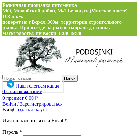
Розничная площадка питомника
МО, Можайский район, М-1 Беларусь (Минское шоссе),
108-й км.
поворот на г.Верея, 300м. территория строительного
рынка. При въезде на рынок направо до конца.
Часы работы: пн-воскр: 8:00-19:00
Поиск
Наш телеграм канал
0
Список желаний
0
предмет
0,00
₽
Войти / Зарегистрироваться
Вход
Создать аккаунт
Обязательно
Имя пользователя или Email
*
Обязательно
Пароль
*