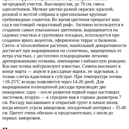
гр.
загородный участок. Высокорослая, до 70 см, смесь
однолетников. Мелкие цветки разной окраски: красной,
розовой и желтой собраны в оригинальные крупные
гребневидные соцветия. Во время цветения превратит ваш
сад в настоящий «коралловый риф». Активно используется в
создании самых изысканных цветников, выращивается на
садовых участках в групповых посадках, используется при
создании ярких акцентов, оформлении террас и балконов.
Свето- и теплолюбивое растение, наибольшей декоративности
достигает при выращивании на солнечных, защищенных от
ветра участках, с достаточно плодородными легкими
дренированными почвами, имеющими слабокислую реакцию.
Кислые почвы нейтрализуют известью. Семена высевают в
конце марта — апреле в рассадные ящики, не заделывая, а
только слегка вдавливая в субстрат. При температуре почвы
+18-25°C всходы появляются через 14-20 дней. Для
выращивания полноценной рассады производят две
пикировки: одну – после развития первой пары настоящих
листочков, вторую — в середине мая в горшки диаметром 7
см. Рассаду высаживают в открытый грунт в начале июня,
когда минует угроза заморозков, посадочный интервал – 35-40
см. Цветет очень обильно и продолжительно, с июля до
первых заморозков.