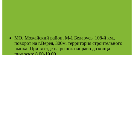
МО, Можайский район, М-1 Беларусь, 108-й км.,
поворот на г.Верея, 300м. территория строительного
рынка. При въезде на рынок направо до конца.
пн-воскр: 8.00-19.00
(Возможно сезонное изменение)