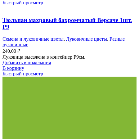
Быстрый просмотр
Тюльпан махровый бахромчатый Версаче 1шт.
Р9
Семена и луковичные цветы
,
Луковичные цветы
,
Разные
луковичные
240,00
₽
Луковица высажена в контейнер Р9см.
Добавить в пожелания
В корзину
Быстрый просмотр