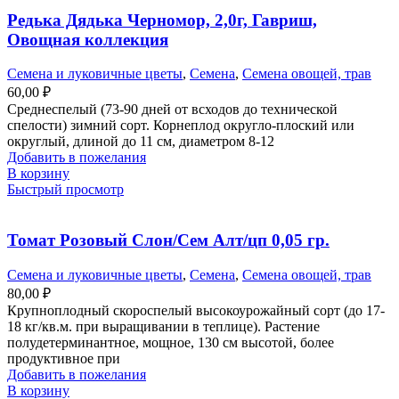
Редька Дядька Черномор, 2,0г, Гавриш,
Овощная коллекция
Семена и луковичные цветы
,
Семена
,
Семена овощей, трав
60,00
₽
Среднеспелый (73-90 дней от всходов до технической
спелости) зимний сорт. Корнеплод округло-плоский или
округлый, длиной до 11 см, диаметром 8-12
Добавить в пожелания
В корзину
Быстрый просмотр
Томат Розовый Слон/Сем Алт/цп 0,05 гр.
Семена и луковичные цветы
,
Семена
,
Семена овощей, трав
80,00
₽
Крупноплодный скороспелый высокоурожайный сорт (до 17-
18 кг/кв.м. при выращивании в теплице). Растение
полудетерминантное, мощное, 130 см высотой, более
продуктивное при
Добавить в пожелания
В корзину