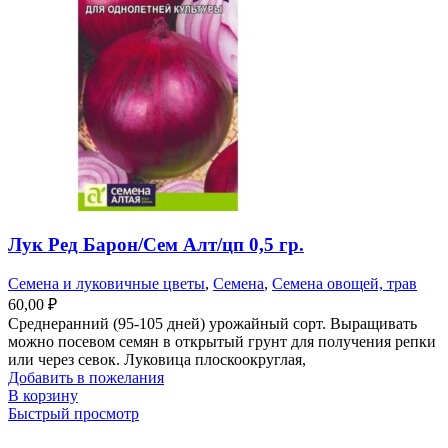
Лук Ред Барон/Сем Алт/цп 0,5 гр.
Семена и луковичные цветы
,
Семена
,
Семена овощей, трав
60,00
₽
Среднеранний (95-105 дней) урожайный сорт. Выращивать
можно посевом семян в открытый грунт для получения репки
или через севок. Луковица плоскоокруглая,
Добавить в пожелания
В корзину
Быстрый просмотр