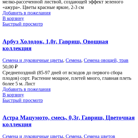
мелко-рассеченной листвой, создающей эффект зеленого
«ажура». Цветы красные яркие, 2-3 см
Добавить в пожелания
В корзину
Быстрый просмотр
Арбуз Холодок, 1,0г, Гавриш, Овощная
коллекция
Семена и луковичные цветы
,
Семена
,
Семена овощей, трав
50,00
₽
Среднепоздний (85-97 дней от всходов до первого сбора
плодов) сорт. Растение мощное, плетей много, главная плеть
более 5 м. Лист
Добавить в пожелания
В корзину
Быстрый просмотр
Астра Мацумото, смесь, 0,3г, Гавриш, Цветочная
коллекция
Семена и луковичные цветы
,
Семена
,
Семена цветов