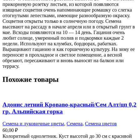
прикорневую розетку листьев, из которой появляются
изящные соцветия очень напоминающие ромашку со слегка
отогнутыми лепестками, имеющие разнообразную окраску.
Соцветия открыты только в солнечную погоду. Семена
высевают на рассаду в начале апреля или в открытый грунт в
мае. Всходы появляются на 10 — 14 день. Гацания очень
любит солнце, умеренный полив и подкормки каждые 2
недели. Используют на клумбах, бордюрах, рабатках.
Выращивают гацанию и как горшечную культуру. На зиму ее
переносят в прохладное и светлое помещение, а весной
обрезают, пересаживают и вновь выносят на балкон или
террасу.
Похожие товары
Адонис летний Кроваво-красный/Сем Алт/цп 0,2
гр. Альпийская горка
Семена и луковичные цветы
,
Семена
,
Семена цветов
60,00
₽
Колоритный однолетник. Куст высотой до 30 см с красивой