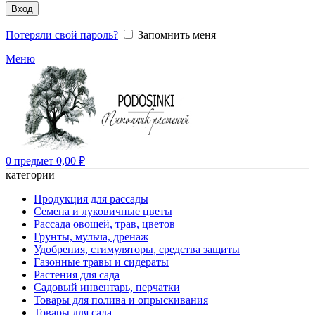
Вход
Потеряли свой пароль?
Запомнить меня
Меню
0
предмет
0,00
₽
категории
Продукция для рассады
Семена и луковичные цветы
Рассада овощей, трав, цветов
Грунты, мульча, дренаж
Удобрения, стимуляторы, средства защиты
Газонные травы и сидераты
Растения для сада
Садовый инвентарь, перчатки
Товары для полива и опрыскивания
Товары для сада