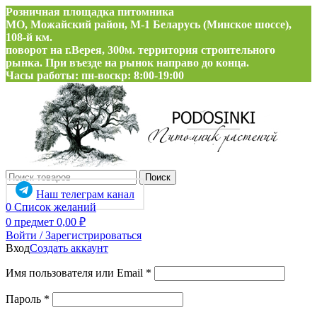
Розничная площадка питомника
МО, Можайский район, М-1 Беларусь (Минское шоссе),
108-й км.
поворот на г.Верея, 300м. территория строительного
рынка. При въезде на рынок направо до конца.
Часы работы: пн-воскр: 8:00-19:00
Поиск
Наш телеграм канал
0
Список желаний
0
предмет
0,00
₽
Войти / Зарегистрироваться
Вход
Создать аккаунт
Обязательно
Имя пользователя или Email
*
Обязательно
Пароль
*