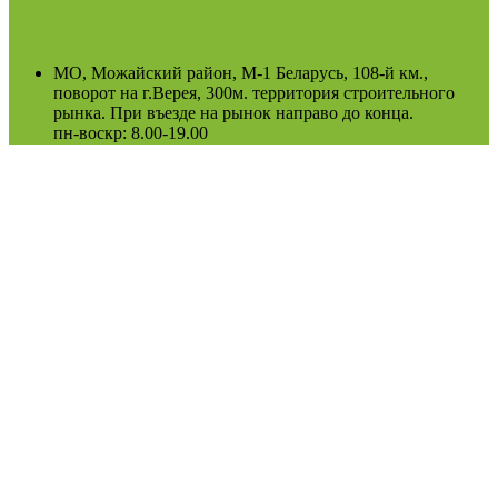
МО, Можайский район, М-1 Беларусь, 108-й км.,
поворот на г.Верея, 300м. территория строительного
рынка. При въезде на рынок направо до конца.
пн-воскр: 8.00-19.00
(Возможно сезонное изменение)
Оферта
Политика конфиденциальности