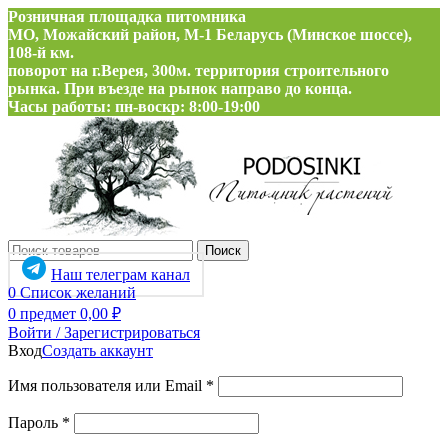
Розничная площадка питомника
МО, Можайский район, М-1 Беларусь (Минское шоссе),
108-й км.
поворот на г.Верея, 300м. территория строительного
рынка. При въезде на рынок направо до конца.
Часы работы: пн-воскр: 8:00-19:00
Поиск
Наш телеграм канал
0
Список желаний
0
предмет
0,00
₽
Войти / Зарегистрироваться
Вход
Создать аккаунт
Обязательно
Имя пользователя или Email
*
Обязательно
Пароль
*