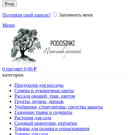
Вход
Потеряли свой пароль?
Запомнить меня
Меню
0
предмет
0,00
₽
категории
Продукция для рассады
Семена и луковичные цветы
Рассада овощей, трав, цветов
Грунты, мульча, дренаж
Удобрения, стимуляторы, средства защиты
Газонные травы и сидераты
Растения для сада
Садовый инвентарь, перчатки
Товары для полива и опрыскивания
Товары для сада