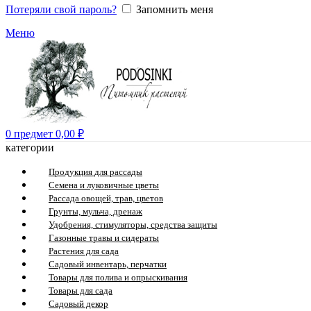
Потеряли свой пароль?
Запомнить меня
Меню
0
предмет
0,00
₽
категории
Продукция для рассады
Семена и луковичные цветы
Рассада овощей, трав, цветов
Грунты, мульча, дренаж
Удобрения, стимуляторы, средства защиты
Газонные травы и сидераты
Растения для сада
Садовый инвентарь, перчатки
Товары для полива и опрыскивания
Товары для сада
Садовый декор