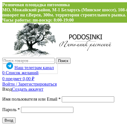
Розничная площадка питомника
МО, Можайский район, М-1 Беларусь (Минское шоссе), 108-
поворот на г.Верея, 300м. территория строительного рынка.
Часы работы: пн-воскр: 8:00-19:00
Поиск
Наш телеграм канал
0
Список желаний
0
предмет
0,00
₽
Войти / Зарегистрироваться
Вход
Создать аккаунт
Обязательно
Имя пользователя или Email
*
Обязательно
Пароль
*
Вход