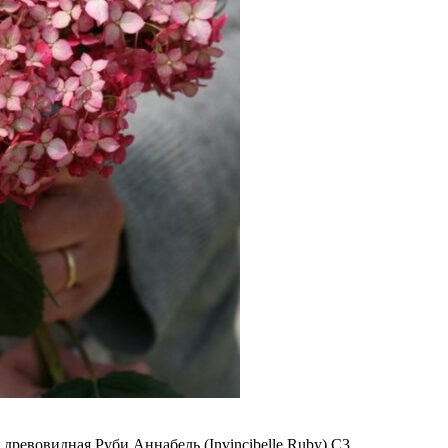
 древовидная Руби Аннабель (Invincibelle Ruby) С3