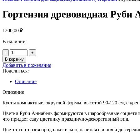
Гортензия древовидная Руби А
1200,00
₽
В наличии
Количество
товара
В корзину
Гортензия
Добавить в пожелания
древовидная
Поделиться:
Руби
Аннабель
Описание
(Invincibelle
Ruby)
Описание
С3
Кусты компактные, округлой формы, высотой 90-120 см, с креп
Цветки Руби Аннабель формируются в шарообразные соцветия д
что придает саду цветнику празднично-декоративный вид.
Цветет гортензия продолжительно, начиная с июня и до серед