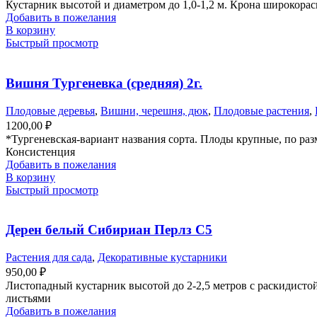
Кустарник высотой и диаметром до 1,0-1,2 м. Крона широкора
Добавить в пожелания
В корзину
Быстрый просмотр
Вишня Тургеневка (средняя) 2г.
Плодовые деревья
,
Вишни, черешня, дюк
,
Плодовые растения
,
1200,00
₽
*Тургеневская-вариант названия сорта. Плоды крупные, по раз
Консистенция
Добавить в пожелания
В корзину
Быстрый просмотр
Дерен белый Сибириан Перлз С5
Растения для сада
,
Декоративные кустарники
950,00
₽
Листопадный кустарник высотой до 2-2,5 метров с раскидисто
листьями
Добавить в пожелания