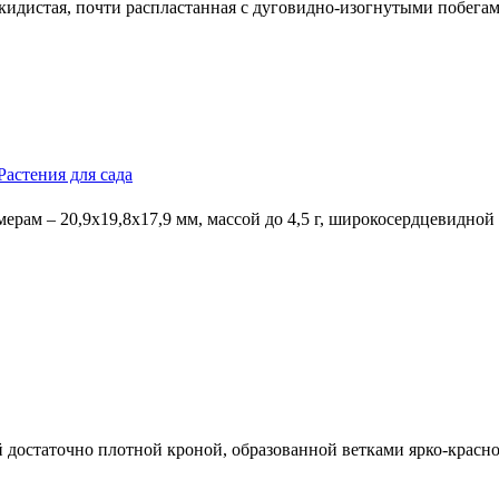
скидистая, почти распластанная с дуговидно-изогнутыми побег
Растения для сада
мерам – 20,9х19,8х17,9 мм, массой до 4,5 г, широкосердцевидн
й достаточно плотной кроной, образованной ветками ярко-крас