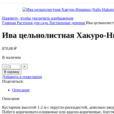
Нажмите, чтобы увеличить изображение
Главная
Растения для сада
Лиственные деревья
Ива цельнолист
Ива цельнолистная Хакуро-Ни
870,00
₽
В наличии
Количество
товара
В корзину
Ива
Добавить в пожелания
цельнолистная
Поделиться:
Хакуро-
Нишики
Описание
(Salix
Hakuro-
Описание
Nishiki)
С3
Кустарник высотой 1-2 м с округло-раскидистой, довольно аж
Побеги коричневато-оливковые или красно-коричневые, блестя