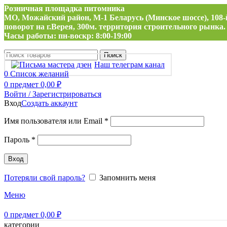
Розничная площадка питомника
МО, Можайский район, М-1 Беларусь (Минское шоссе), 108-
поворот на г.Верея, 300м. территория строительного рынка.
Часы работы: пн-воскр: 8:00-19:00
Поиск
Наш телеграм канал
0
Список желаний
0
предмет
0,00
₽
Войти / Зарегистрироваться
Вход
Создать аккаунт
Обязательно
Имя пользователя или Email
*
Обязательно
Пароль
*
Вход
Потеряли свой пароль?
Запомнить меня
Меню
0
предмет
0,00
₽
категории