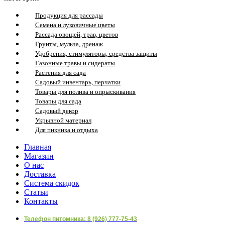
Продукция для рассады
Семена и луковичные цветы
Рассада овощей, трав, цветов
Грунты, мульча, дренаж
Удобрения, стимуляторы, средства защиты
Газонные травы и сидераты
Растения для сада
Садовый инвентарь, перчатки
Товары для полива и опрыскивания
Товары для сада
Садовый декор
Укрывной материал
Для пикника и отдыха
Главная
Магазин
О нас
Доставка
Система скидок
Статьи
Контакты
Телефон питомника: 8 (926) 777-75-43