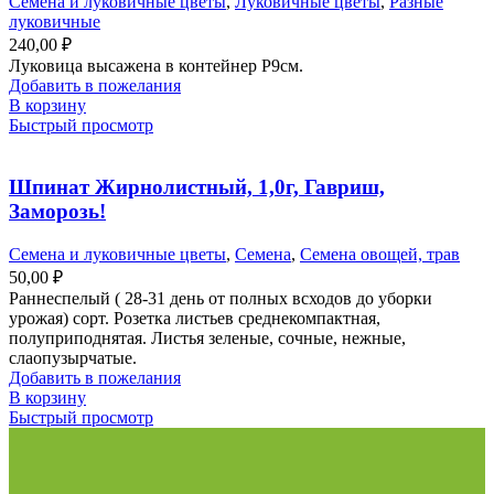
Семена и луковичные цветы
,
Луковичные цветы
,
Разные
луковичные
240,00
₽
Луковица высажена в контейнер Р9см.
Добавить в пожелания
В корзину
Быстрый просмотр
Шпинат Жирнолистный, 1,0г, Гавриш,
Заморозь!
Семена и луковичные цветы
,
Семена
,
Семена овощей, трав
50,00
₽
Раннеспелый ( 28-31 день от полных всходов до уборки
урожая) сорт. Розетка листьев среднекомпактная,
полуприподнятая. Листья зеленые, сочные, нежные,
слаопузырчатые.
Добавить в пожелания
В корзину
Быстрый просмотр