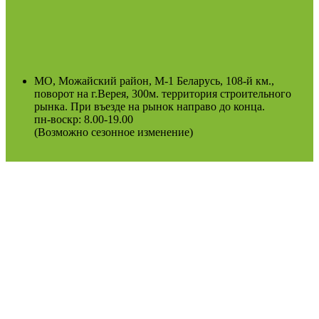
МО, Можайский район, М-1 Беларусь, 108-й км.,
поворот на г.Верея, 300м. территория строительного
рынка. При въезде на рынок направо до конца.
пн-воскр: 8.00-19.00
(Возможно сезонное изменение)