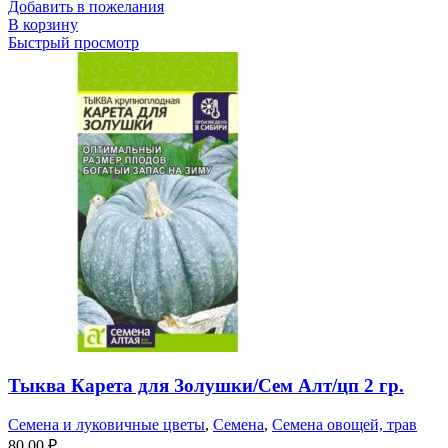
Добавить в пожелания
В корзину
Быстрый просмотр
Тыква Карета для Золушки/Сем Алт/цп 2 гр.
Семена и луковичные цветы
,
Семена
,
Семена овощей, трав
80,00
₽