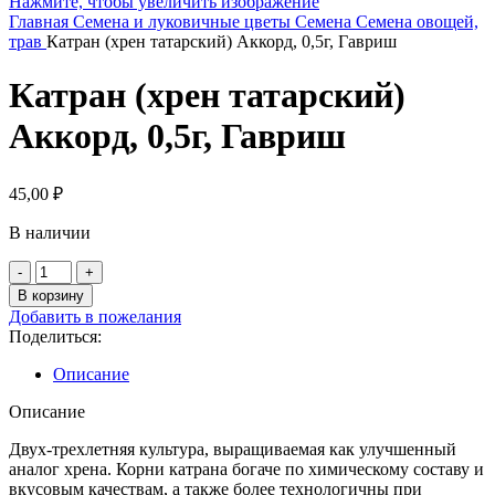
Нажмите, чтобы увеличить изображение
Главная
Семена и луковичные цветы
Семена
Семена овощей,
трав
Катран (хрен татарский) Аккорд, 0,5г, Гавриш
Катран (хрен татарский)
Аккорд, 0,5г, Гавриш
45,00
₽
В наличии
Количество
товара
В корзину
Катран
Добавить в пожелания
(хрен
Поделиться:
татарский)
Аккорд,
Описание
0,5г,
Гавриш
Описание
Двух-трехлетняя культура, выращиваемая как улучшенный
аналог хрена. Корни катрана богаче по химическому составу и
вкусовым качествам, а также более технологичны при