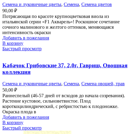
Семена и луковичные цветы
,
Семена
,
Семена цветов
90,00
₽
Потрясающая по красоте крупноцветковая виола из
итальянской серии «F1 Акварель»! Роскошное сочетание
сочного малинового и желтого оттенков, меняющаяся
интенсивность окраски
Добавить в пожелания
В корзину
Быстрый просмотр
Кабачок Грибовские 37, 2,0г, Гавриш, Овощная
коллекция
Семена и луковичные цветы
,
Семена
,
Семена овощей, трав
50,00
₽
Раннеспелый (46-57 дней от всходов до начала созревания).
Растение кустовое, сильноветвистое. Плод
короткоцилиндрический, с ребристостью к плодоножке.
Окраска плода в
Добавить в пожелания
В корзину
Быстрый просмотр