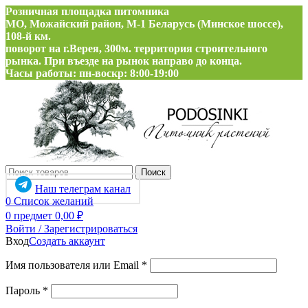
Розничная площадка питомника
МО, Можайский район, М-1 Беларусь (Минское шоссе),
108-й км.
поворот на г.Верея, 300м. территория строительного
рынка. При въезде на рынок направо до конца.
Часы работы: пн-воскр: 8:00-19:00
Поиск
Наш телеграм канал
0
Список желаний
0
предмет
0,00
₽
Войти / Зарегистрироваться
Вход
Создать аккаунт
Обязательно
Имя пользователя или Email
*
Обязательно
Пароль
*