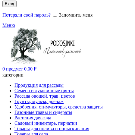
Вход
Потеряли свой пароль?
Запомнить меня
Меню
0
предмет
0,00
₽
категории
Продукция для рассады
Семена и луковичные цветы
Рассада овощей, трав, цветов
Грунты, мульча, дренаж
Удобрения, стимуляторы, средства защиты
Газонные травы и сидераты
Растения для сада
Садовый инвентарь, перчатки
Товары для полива и опрыскивания
Товары для сада