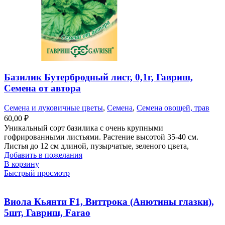
Базилик Бутербродный лист, 0,1г, Гавриш,
Семена от автора
Семена и луковичные цветы
,
Семена
,
Семена овощей, трав
60,00
₽
Уникальный сорт базилика с очень крупными
гофрированными листьями. Растение высотой 35-40 см.
Листья до 12 см длиной, пузырчатые, зеленого цвета,
Добавить в пожелания
В корзину
Быстрый просмотр
Виола Кьянти F1, Виттрока (Анютины глазки),
5шт, Гавриш, Farao