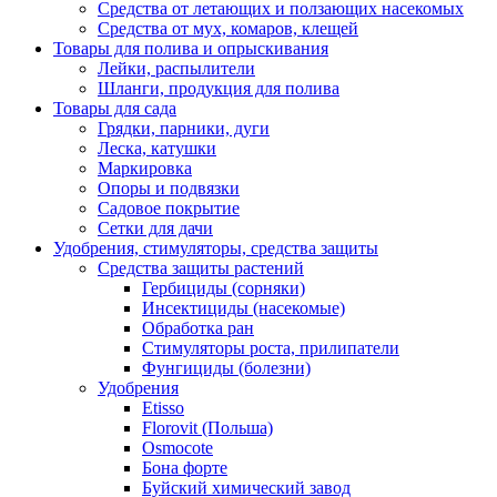
Средства от летающих и ползающих насекомых
Средства от мух, комаров, клещей
Товары для полива и опрыскивания
Лейки, распылители
Шланги, продукция для полива
Товары для сада
Грядки, парники, дуги
Леска, катушки
Маркировка
Опоры и подвязки
Садовое покрытие
Сетки для дачи
Удобрения, стимуляторы, средства защиты
Средства защиты растений
Гербициды (сорняки)
Инсектициды (насекомые)
Обработка ран
Стимуляторы роста, прилипатели
Фунгициды (болезни)
Удобрения
Etisso
Florovit (Польша)
Osmocote
Бона форте
Буйский химический завод