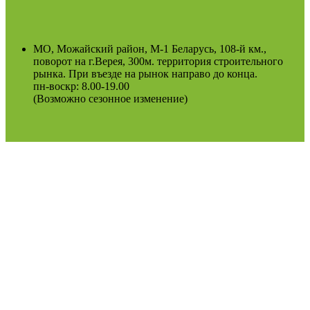
МО, Можайский район, М-1 Беларусь, 108-й км.,
поворот на г.Верея, 300м. территория строительного
рынка. При въезде на рынок направо до конца.
пн-воскр: 8.00-19.00
(Возможно сезонное изменение)
Оферта
Политика конфиденциальности