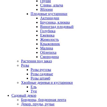
Груши
Сливы, алыча
Яблони
Плодовые кустарники
Актинидии
Брусника, клюква
Виноград плодовый
Голубика
Ежевика
Жимолость
Крыжовник
Малина
Облепиха
Смородина
Растения под заказ
Розы
Розы ругозы
Розы садовые
Розы штамб
Хвойные деревья и кустарники
Ель
Туи
Садовый декор
Бордюры, бордюрная лента
Декор. пруды, ручьи